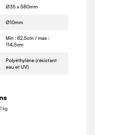
Ø35 x 580mm
Ø10mm
Min : 82,5cm / max :
114,5cm
Polyéthylène (résistant
eau et UV)
ns
1 kg