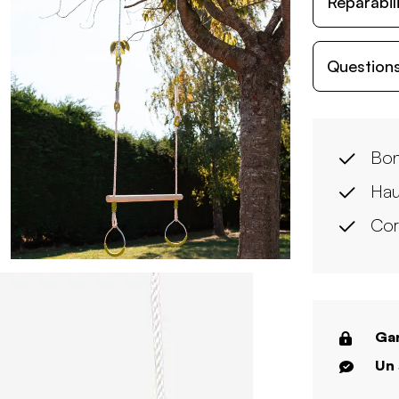
Réparabil
Questions
Bon
Hau
Cor
Gar
Un 