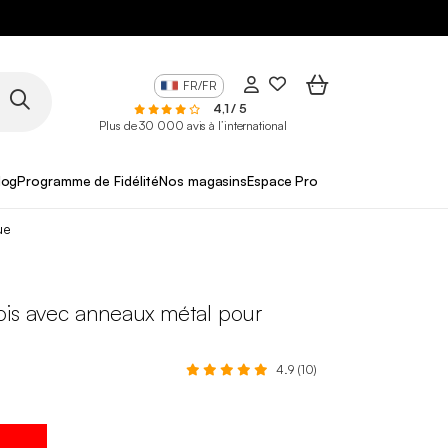
FR/FR
4,1 / 5
Plus de 30 000 avis à l’international
log
Programme de Fidélité
Nos magasins
Espace Pro
ue
ois avec anneaux métal pour
4.9 (10)