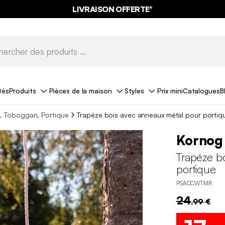
LIVRAISON OFFERTE*
tés
Produits
Pièces de la maison
Styles
Prix mini
Catalogues
B
e, Toboggan, Portique
Trapéze bois avec anneaux métal pour portiq
Kornog
Trapéze b
portique
PSACCWTMR
24
,99 €