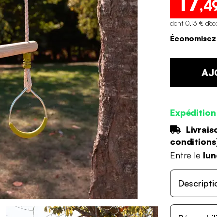
17
,4
dont 0,13 € d'éc
Économisez 
AJ
Expédition
Livrais
conditions
Entre le
lun
Descripti