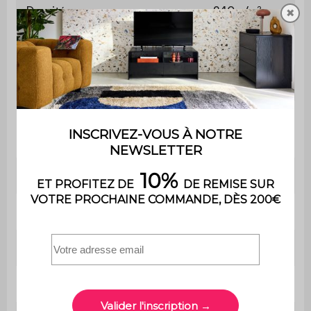
Densité
240 g/m²
✖
Indice UV
UPF 30 +
Pivotant
Oui
Inclinable
Oui
Eclairage intégré
Non
Poids
21 kg
Contient du bois
Non
Utilisation
Extérieur