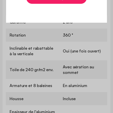
Usage domestique
Usage
uniquement
Garantie
2 ans
Rotation
360 °
Inclinable et rabattable
Oui (une fois ouvert)
à la verticale
Avec aération au
Toile de 240 gr/m2 env.
sommet
Armature et 8 baleines
En aluminium
Housse
Incluse
Epaisseur de l'aluminium