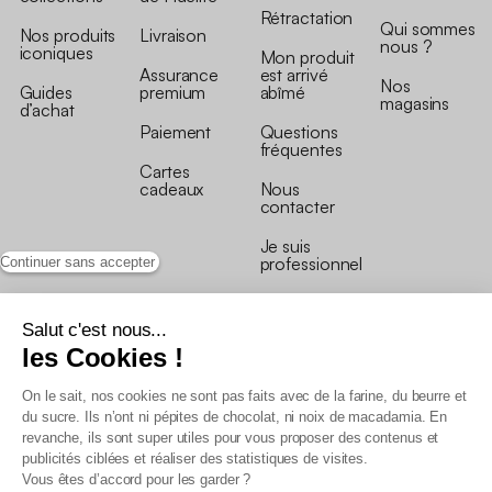
Rétractation
Qui sommes
Nos produits
Livraison
nous ?
iconiques
Mon produit
Assurance
est arrivé
Nos
Guides
premium
abîmé
magasins
d’achat
Paiement
Questions
fréquentes
Cartes
cadeaux
Nous
contacter
Je suis
professionnel
Continuer sans accepter
Salut c'est nous...
les Cookies !
On le sait, nos cookies ne sont pas faits avec de la farine, du beurre et
Conditions générales de vente
du sucre. Ils n’ont ni pépites de chocolat, ni noix de macadamia. En
Conditions générales du programme de fidélité
revanche, ils sont super utiles pour vous proposer des contenus et
Charte de données personnelles
publicités ciblées et réaliser des statistiques de visites.
Conditions générales de vente Pro
Vous êtes d’accord pour les garder ?
Déclaration d’accessibilité