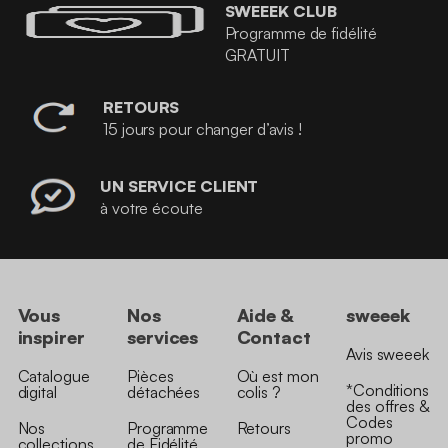
SWEEEK CLUB
Programme de fidélité
GRATUIT
RETOURS
15 jours pour changer d’avis !
UN SERVICE CLIENT
à votre écoute
Vous
Nos
Aide &
sweeek
inspirer
services
Contact
Avis sweeek
Catalogue
Pièces
Où est mon
*Conditions
digital
détachées
colis ?
des offres &
Codes
Nos
Programme
Retours
promo
collections
de Fidélité