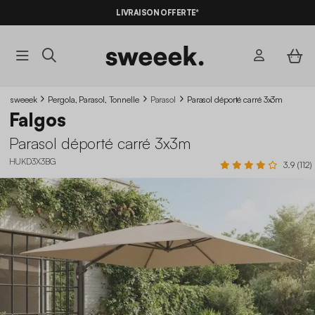
-10%
SUR LES
BONS PLANS*
LIVRAISON OFFERTE*
AVEC LE
CODE SUMMER10
sweeek
Pergola, Parasol, Tonnelle
Parasol
Parasol déporté carré 3x3m
Falgos
Parasol déporté carré 3x3m
HUKD3X3BG
3.9 (112)