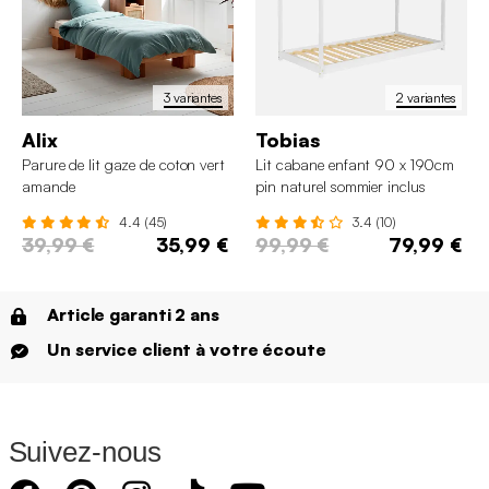
3 variantes
2 variantes
Alix
Tobias
Parure de lit gaze de coton vert
Lit cabane enfant 90 x 190cm
amande
pin naturel sommier inclus
4.4 (45)
3.4 (10)
39,99 €
35,99 €
99,99 €
79,99 €
Article garanti 2 ans
Un service client à votre écoute
Suivez-nous