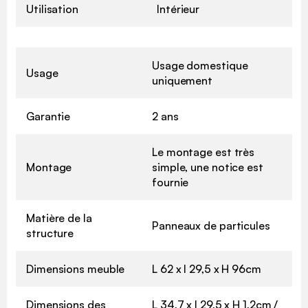
Utilisation
Intérieur
Usage domestique
Usage
uniquement
Garantie
2 ans
Le montage est très
Montage
simple, une notice est
fournie
Matière de la
Panneaux de particules
structure
Dimensions meuble
L 62 x l 29,5 x H 96cm
Dimensions des
L 34,7 x l 29,5 x H 1,2cm /