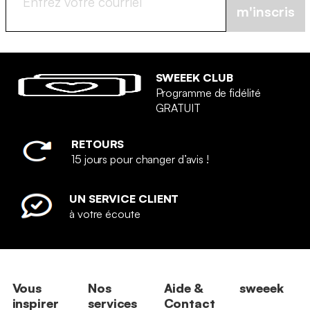
m'inscris
SWEEEK CLUB
Programme de fidélité
GRATUIT
RETOURS
15 jours pour changer d’avis !
UN SERVICE CLIENT
à votre écoute
Vous
Nos
Aide &
sweeek
inspirer
services
Contact