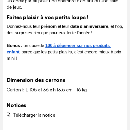
un choix parfait pour une chambre d'enfant ou une salle
de jeux.
Faites plaisir à vos petits loups !
Donnez-nous leur 
prénom
 et leur 
date d’anniversaire
, et hop, 
des surprises rien que pour eux toute l’année !
Bonus :
 un code de 
10€ à dépenser sur nos produits 
enfant
, parce que les petits plaisirs, c’est encore mieux à prix 
mini !
Dimension des cartons
Carton 1: L 105 x l 36 x h 13.5 cm - 16 kg
Notices
Télécharger la notice