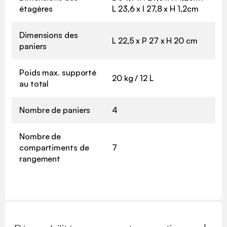
étagères
L 23,6 x l 27,8 x H 1,2cm
Dimensions des
L 22,5 x P 27 x H 20 cm
paniers
Poids max. supporté
20 kg / 12 L
au total
Nombre de paniers
4
Nombre de
compartiments de
7
rangement