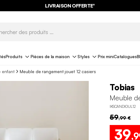
LIVRAISON OFFERTE*
tés
Produits
Pièces de la maison
Styles
Prix mini
Catalogues
B
 enfant
Meuble de rangement jouet 12 casiers
Tobias
Meuble de
IKSCANDIOUL12
59
,99 €
39
,9