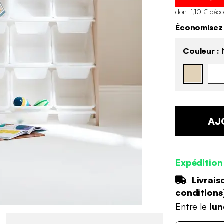
dont 1,10 € d'éc
Économisez
Couleur :
N
AJ
Expédition
Livrais
conditions
Entre le
lun