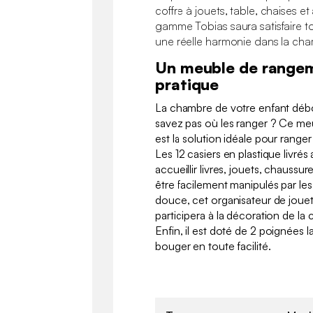
coffre à jouets, table, chaises e
gamme Tobias saura satisfaire t
une réelle harmonie dans la ch
Un meuble de rangem
pratique
La chambre de votre enfant débo
savez pas où les ranger ? Ce m
est la solution idéale pour ranger
Les 12 casiers en plastique livré
accueillir livres, jouets, chaussur
être facilement manipulés par le
douce, cet organisateur de jouet
participera à la décoration de l
Enfin, il est doté de 2 poignées l
bouger en toute facilité.