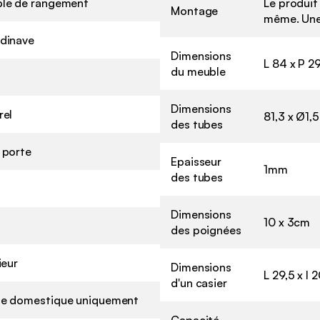
le de rangement
Le produit 
Montage
même. Une 
dinave
Dimensions
L 84 x P 2
du meuble
Dimensions
rel
81,3 x Ø1,
des tubes
 porte
Epaisseur
1mm
des tubes
Dimensions
10 x 3cm
des poignées
ieur
Dimensions
L 29,5 x l 
d'un casier
e domestique uniquement