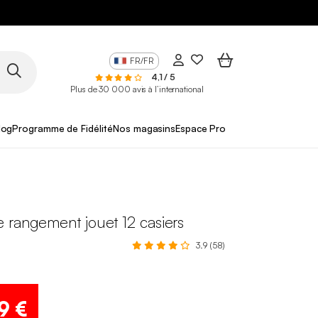
FR/FR
4,1 / 5
Plus de 30 000 avis à l’international
log
Programme de Fidélité
Nos magasins
Espace Pro
 rangement jouet 12 casiers
3.9 (58)
9 €