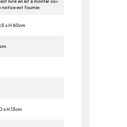
est livré en kit à monter soi-
notice est fournie
9,5 x H 60cm
5cm
20 x H 13cm