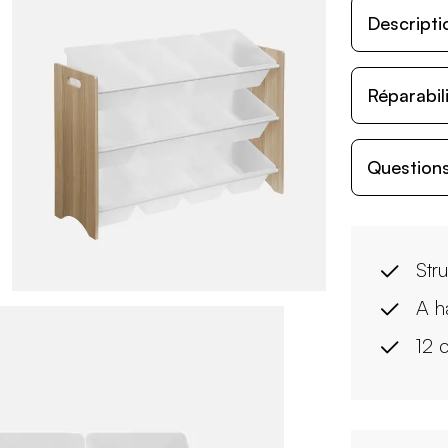
Descripti
Réparabil
Questions
Str
A h
12 