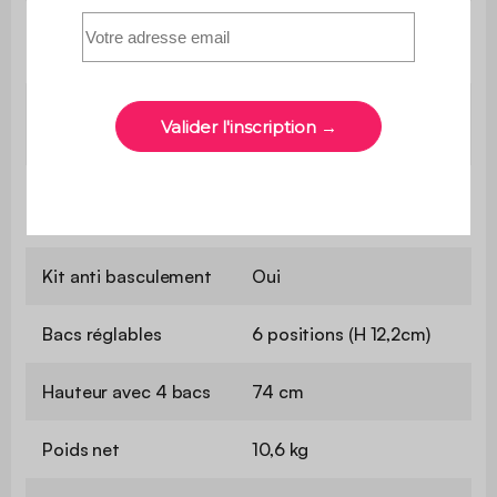
Poids max supporté
10 kg
par le plateau
Poids max supporté
4 kg
par les grands bacs
Poids max supporté
2 kg
par les petits bacs
Kit anti basculement
Oui
Bacs réglables
6 positions (H 12,2cm)
Hauteur avec 4 bacs
74 cm
Poids net
10,6 kg