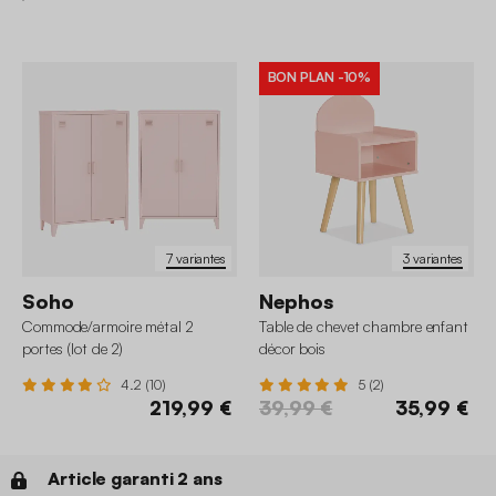
BON PLAN
-10%
7 variantes
3 variantes
Soho
Nephos
Commode/armoire métal 2
Table de chevet chambre enfant
portes (lot de 2)
décor bois
4.2 (10)
5 (2)
219,99 €
39,99 €
35,99 €
Article garanti 2 ans