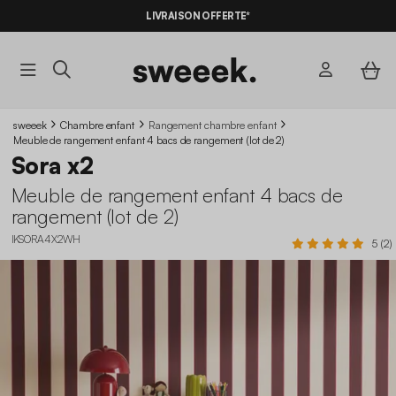
-10%
SUR LES
BONS PLANS*
LIVRAISON OFFERTE*
AVEC LE
CODE SUMMER10
sweeek
Chambre enfant
Rangement chambre enfant
Meuble de rangement enfant 4 bacs de rangement (lot de 2)
Sora x2
Meuble de rangement enfant 4 bacs de
rangement (lot de 2)
IKSORA4X2WH
5 (2)