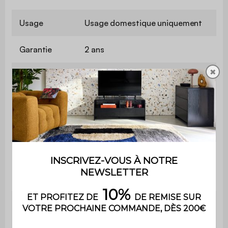
Usage
Usage domestique uniquement
Garantie
2 ans
✖
Le montage est très simple, une
Montage
notice est fournie
Matière des bacs
Plastique
37,5/31 x 29/26,3 x
2x Grand bac
21,7/20,5 cm, capacité
15L
37,4/34,5 x 29/26 x
2x Petit bac
9,4/7,5 cm, capacité 6L