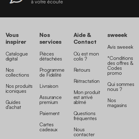
à votre écoute
Vous
Nos
Aide &
sweeek
inspirer
services
Contact
Avis sweeek
Catalogue
Pièces
Où est mon
*Conditions
digital
détachées
colis ?
des offres &
Codes
Nos
Programme
Retours
promo
collections
de Fidélité
Rétractation
Qui sommes
Nos produits
Livraison
nous ?
iconiques
Mon produit
Assurance
est arrivé
Nos
Guides
premium
abîmé
magasins
d’achat
Paiement
Questions
fréquentes
Cartes
cadeaux
Nous
contacter