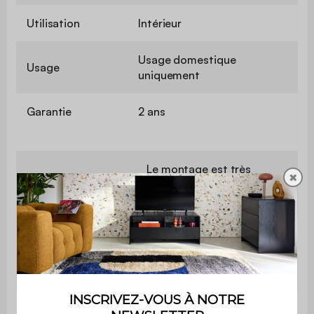
Utilisation
Intérieur
Usage domestique
Usage
uniquement
Garantie
2 ans
Le montage est très
✖
Montage
simple, une notice est
fournie
Longueur
120 cm
Finition
Revêtement papier
Bois de pin revêtement