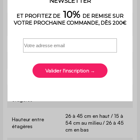
Pieds
papier
Nombre de
21 paires
chaussures
Par tiroir
6 paires
Par étagère
1 paire (type bottes)
Dimensions
120 x 24 x 125 cm
Dimensions
38 x 20 cm
étagères
26 à 45 cm en haut / 15 à
Hauteur entre
54 cm au milieu / 26 à 45
étagères
cm en bas