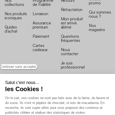
Nos
Programme
Retours
promo
collections
de Fidélité
Rétractation
Qui sommes
Nos produits
Livraison
nous ?
iconiques
Mon produit
Assurance
est arrivé
Nos
Guides
premium
abîmé
magasins
d’achat
Paiement
Questions
fréquentes
Cartes
cadeaux
Nous
contacter
Je suis
professionnel
Continuer sans accepter
Salut c'est nous...
les Cookies !
On le sait, nos cookies ne sont pas faits avec de la farine, du beurre et
Conditions générales de vente
du sucre. Ils n’ont ni pépites de chocolat, ni noix de macadamia. En
Conditions générales du programme de fidélité
revanche, ils sont super utiles pour vous proposer des contenus et
Charte de données personnelles
publicités ciblées et réaliser des statistiques de visites.
Conditions générales de vente Pro