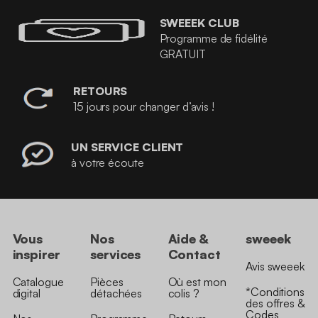
SWEEEK CLUB
Programme de fidélité
GRATUIT
RETOURS
15 jours pour changer d’avis !
UN SERVICE CLIENT
à votre écoute
Vous
Nos
Aide &
sweeek
inspirer
services
Contact
Avis sweeek
Catalogue
Pièces
Où est mon
*Conditions
digital
détachées
colis ?
des offres &
Codes