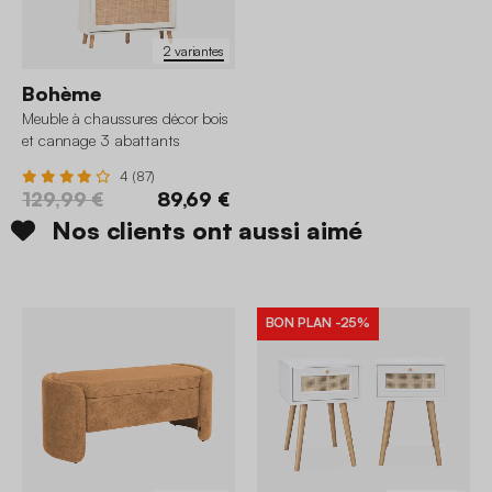
2 variantes
Bohème
Meuble à chaussures décor bois
et cannage 3 abattants
4 (87)
129,99 €
89,69 €
Nos clients ont aussi aimé
BON PLAN
-25%