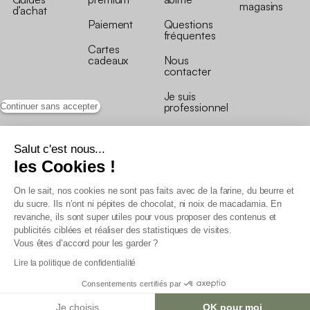
magasins
d’achat
Paiement
Questions
fréquentes
Cartes
cadeaux
Nous
contacter
Je suis
professionnel
Continuer sans accepter
Salut c'est nous...
les Cookies !
On le sait, nos cookies ne sont pas faits avec de la farine, du beurre et
Conditions générales de vente
du sucre. Ils n’ont ni pépites de chocolat, ni noix de macadamia. En
Conditions générales du programme de fidélité
revanche, ils sont super utiles pour vous proposer des contenus et
Charte de données personnelles
publicités ciblées et réaliser des statistiques de visites.
Conditions générales de vente Pro
Vous êtes d’accord pour les garder ?
Déclaration d’accessibilité
Lire la politique de confidentialité
Consentements certifiés par
Je choisis
OK pour moi