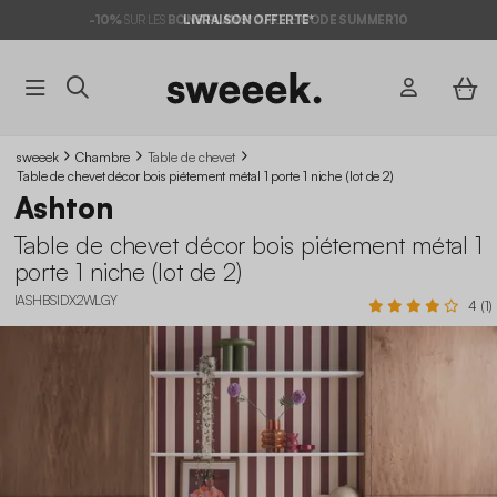
-10%
SUR LES
BONS PLANS*
LIVRAISON OFFERTE*
AVEC LE
CODE SUMMER10
sweeek
Chambre
Table de chevet
Table de chevet décor bois piétement métal 1 porte 1 niche (lot de 2)
Ashton
Table de chevet décor bois piétement métal 1
porte 1 niche (lot de 2)
IASHBSIDX2WLGY
4 (1)