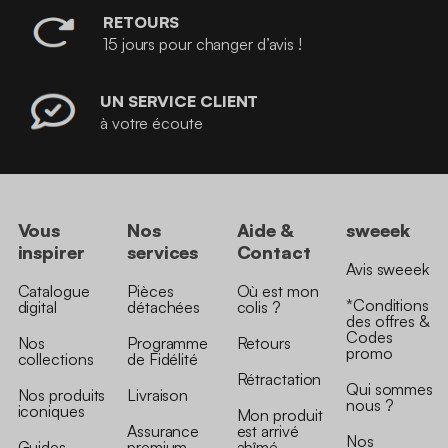
RETOURS
15 jours pour changer d’avis !
UN SERVICE CLIENT
à votre écoute
Vous
Nos
Aide &
sweeek
inspirer
services
Contact
Avis sweeek
Catalogue
Pièces
Où est mon
*Conditions
digital
détachées
colis ?
des offres &
Codes
Nos
Programme
Retours
promo
collections
de Fidélité
Rétractation
Qui sommes
Nos produits
Livraison
nous ?
iconiques
Mon produit
Assurance
est arrivé
Nos
Guides
premium
abîmé