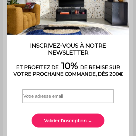
uniquement
Garantie
2 ans
Le montage est très simple,
Montage
une notice est fournie
Avec tiroir
Oui
Longueur
40 cm
Couleur du
Noyer
plateau
Dimensions
L 40 x P 40 x H 50 cm
Dimensions du
L 39,8 x P 38,2 cm
plateau