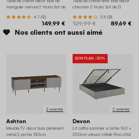
Table de chevet décor bois de
Table de chevet effet bois décor
manguier rainuré 2 tiroirs (lot de
chevrons 2 tiroirs (lot de 2)
2)
4.7 (32)
3.8 (33)
149,99 €
129,99 €
89,69 €
Nos clients ont aussi aimé
BON PLAN
-30%
2 variantes
2 variantes
Ashton
Devon
Meuble TV décor bois piétement
Lit coffre sommier à lattes 160 x
métal 2 portes 140cm
200cm velours côtelé (fine côté)