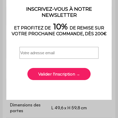
Couleur du
Naturel
plateau
Dimensions
L 150 x P 40 x H 75 cm
Dimensions du
L 149,8 x P 38,2 cm
plateau
Epaisseur du
1,5 cm
plateau
Epaisseur des
1,5 cm
panneaux
Dimensions des
L 49,6 x H 59,8 cm
portes