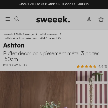
-10%
SUR LES
BONS PLANS*
AVEC LE
CODE SUMMER10
sweeek
Salle à manger
Buffet, vaisselier
Buffet décor bois piétement métal 3 portes 150cm
Ashton
Buffet décor bois piétement métal 3 portes
150cm
IASHSBOAXLNTBG
4.5 (2)