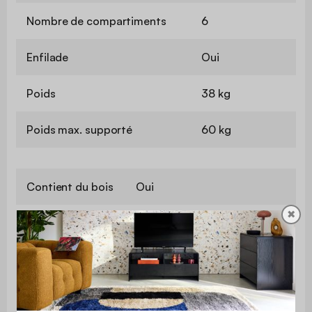
Nombre de compartiments
6
Enfilade
Oui
Poids
38 kg
Poids max. supporté
60 kg
Contient du bois
Oui
✖
Garantie
2 ans
Usage domestique
Usage
uniquement
Utilisation
Intérieur