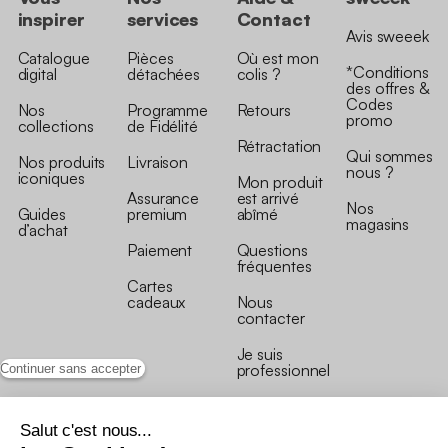
inspirer
services
Contact
Avis sweeek
Catalogue
Pièces
Où est mon
*Conditions
digital
détachées
colis ?
des offres &
Codes
Nos
Programme
Retours
promo
collections
de Fidélité
Rétractation
Qui sommes
Nos produits
Livraison
nous ?
iconiques
Mon produit
Assurance
est arrivé
Nos
Guides
premium
abîmé
magasins
d’achat
Paiement
Questions
fréquentes
Cartes
cadeaux
Nous
contacter
Je suis
professionnel
Continuer sans accepter
Salut c'est nous...