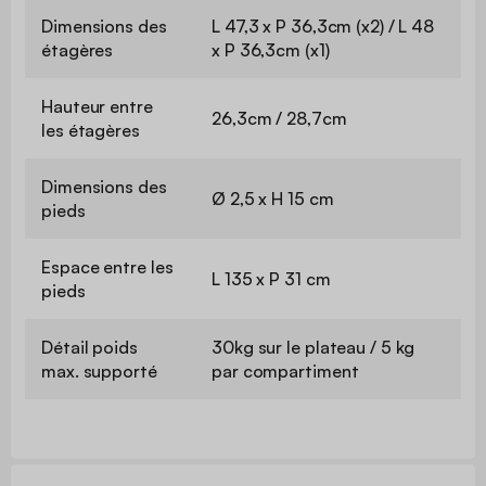
Dimensions des
L 47,3 x P 36,3cm (x2) / L 48
étagères
x P 36,3cm (x1)
Hauteur entre
26,3cm / 28,7cm
les étagères
Dimensions des
Ø 2,5 x H 15 cm
pieds
Espace entre les
L 135 x P 31 cm
pieds
Détail poids
30kg sur le plateau / 5 kg
max. supporté
par compartiment