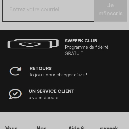
Je
m'inscris
SWEEEK CLUB
Programme de fidélité
GRATUIT
RETOURS
15 jours pour changer d’avis !
UN SERVICE CLIENT
à votre écoute
Vous
Nos
Aide &
sweeek