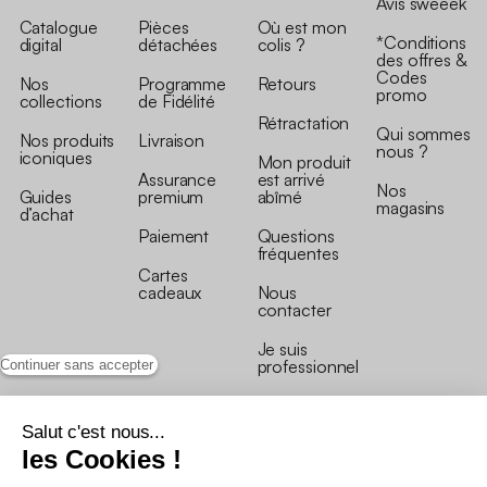
Avis sweeek
Catalogue
Pièces
Où est mon
*Conditions
digital
détachées
colis ?
des offres &
Codes
Nos
Programme
Retours
promo
collections
de Fidélité
Rétractation
Qui sommes
Nos produits
Livraison
nous ?
iconiques
Mon produit
Assurance
est arrivé
Nos
Guides
premium
abîmé
magasins
d’achat
Paiement
Questions
fréquentes
Cartes
cadeaux
Nous
contacter
Je suis
professionnel
Continuer sans accepter
Salut c'est nous...
les Cookies !