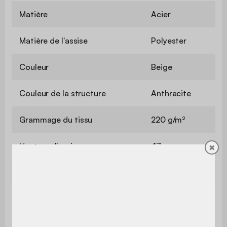
Matière
Acier
Matière de l'assise
Polyester
Couleur
Beige
Couleur de la structure
Anthracite
Grammage du tissu
220 g/m²
Hauteur d'assise
47 cm
✖
Profondeur d'assise
50 cm
Epaisseur de l'assise
5 cm