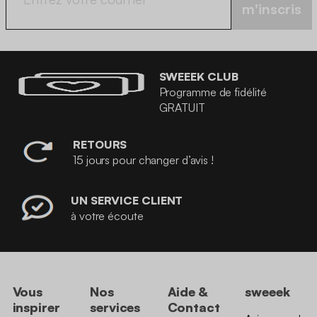
m'inscris
SWEEEK CLUB
Programme de fidélité
GRATUIT
RETOURS
15 jours pour changer d’avis !
UN SERVICE CLIENT
à votre écoute
Vous
Nos
Aide &
sweeek
inspirer
services
Contact