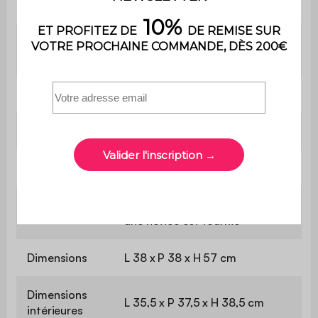
Poids
5,4 kg
Contient du
Non
bois
Utilisation
Intérieur
Usage
Usage domestique uniquement
Garantie
2 ans
Le montage est très simple,
Montage
une notice est fournie
Dimensions
L 38 x P 38 x H 57 cm
Dimensions
L 35,5 x P 37,5 x H 38,5 cm
intérieures