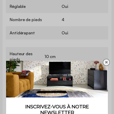
Réglable
Oui
Nombre de pieds
4
Antidérapant
Oui
Hauteur des
10 cm
pieds
✖
Distance
entre les
28 cm
pieds
Poids max.
10 kg
supporté