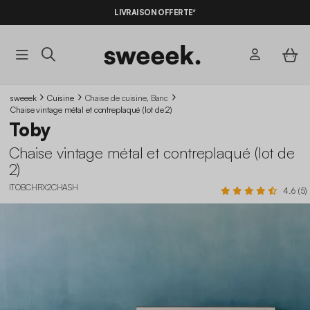
-10%
SUR LES
BONS PLANS*
LIVRAISON OFFERTE*
AVEC LE
CODE SUMMER10
sweeek
Cuisine
Chaise de cuisine, Banc
Chaise vintage métal et contreplaqué (lot de 2)
Toby
Chaise vintage métal et contreplaqué (lot de
2)
ITOBCHRX2CHASH
4.6 (5)