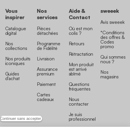
Vous
Nos
Aide &
sweeek
inspirer
services
Contact
Avis sweeek
Catalogue
Pièces
Où est mon
*Conditions
digital
détachées
colis ?
des offres &
Codes
Nos
Programme
Retours
promo
collections
de Fidélité
Rétractation
Qui sommes
Nos produits
Livraison
nous ?
iconiques
Mon produit
Assurance
est arrivé
Nos
Guides
premium
abîmé
magasins
d’achat
Paiement
Questions
fréquentes
Cartes
cadeaux
Nous
contacter
Je suis
professionnel
Continuer sans accepter