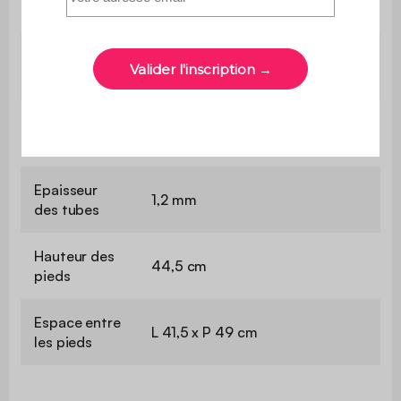
Dimensions
L 43,5 x P 51 x H 77 cm
Dimensions
L 41,5 x P 42 cm
assise
Dimensions
L 43 x H 17,5 cm
dossier
Epaisseur
1,2 mm
des tubes
Hauteur des
44,5 cm
pieds
Espace entre
L 41,5 x P 49 cm
les pieds