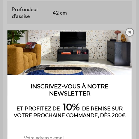
Profondeur
42 cm
d'assise
Poids max.
✖
110 kg par place
supporté
Utilisation
Intérieur
Usage
Usage domestique uniquement
Garantie
2 ans
Le montage est très simple, une
Montage
notice est fournie
Poids
3,6 kg