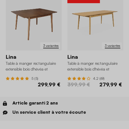
3 variantes
3 variantes
Lina
Lina
Table à manger rectangulaire
Table à manger rectangulaire
extensible bois d'hévéa et
extensible bois d'hévéa et
placage chêne 4-6 places
placage chêne 6-8 places
5 (5)
4.2 (69)
299,99 €
399,99 €
279,99 €
Article garanti 2 ans
Un service client à votre écoute