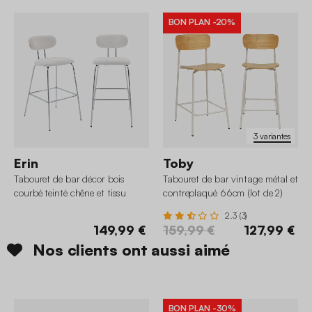
BON PLAN
-20%
3 variantes
Erin
Toby
Tabouret de bar décor bois
Tabouret de bar vintage métal et
courbé teinté chêne et tissu
contreplaqué 66cm (lot de 2)
déperlant pieds chromé 76,5cm
2.3 (3)
(lot de 2)
149,99 €
159,99 €
127,99 €
Nos clients ont aussi aimé
BON PLAN
-30%