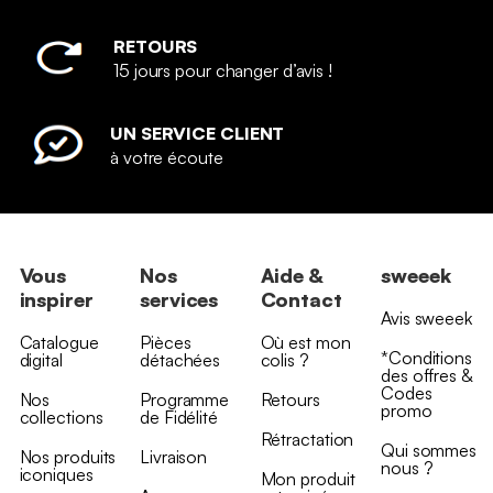
RETOURS
15 jours pour changer d’avis !
UN SERVICE CLIENT
à votre écoute
Vous
Nos
Aide &
sweeek
inspirer
services
Contact
Avis sweeek
Catalogue
Pièces
Où est mon
*Conditions
digital
détachées
colis ?
des offres &
Codes
Nos
Programme
Retours
promo
collections
de Fidélité
Rétractation
Qui sommes
Nos produits
Livraison
nous ?
iconiques
Mon produit