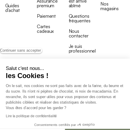
Assurance
est arrivé
Nos
Guides
premium
abîmé
magasins
d’achat
Paiement
Questions
fréquentes
Cartes
cadeaux
Nous
contacter
Je suis
professionnel
Continuer sans accepter
Salut c'est nous...
les Cookies !
On le sait, nos cookies ne sont pas faits avec de la farine, du beurre et
Conditions générales de vente
du sucre. Ils n’ont ni pépites de chocolat, ni noix de macadamia. En
Conditions générales du programme de fidélité
revanche, ils sont super utiles pour vous proposer des contenus et
Charte de données personnelles
publicités ciblées et réaliser des statistiques de visites.
Conditions générales de vente Pro
Vous êtes d’accord pour les garder ?
Déclaration d’accessibilité
Lire la politique de confidentialité
Consentements certifiés par