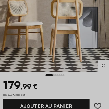
179
,99 €
dont 3,88 € d'éco-part
.
AJOUTER AU PANIER