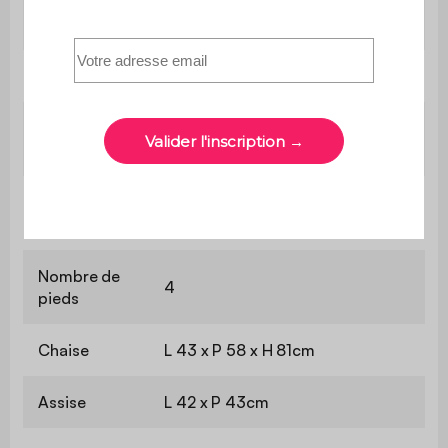
Le produit est livré monté, dans
Montage
son emballage d'origine
Poids
5,4 kg
Grammage
220 g/m²
revêtement
Garnissage
Mousse polyuréthane (20kg/m3)
assise
Nombre de
4
pieds
Chaise
L 43 x P 58 x H 81cm
Assise
L 42 x P 43cm