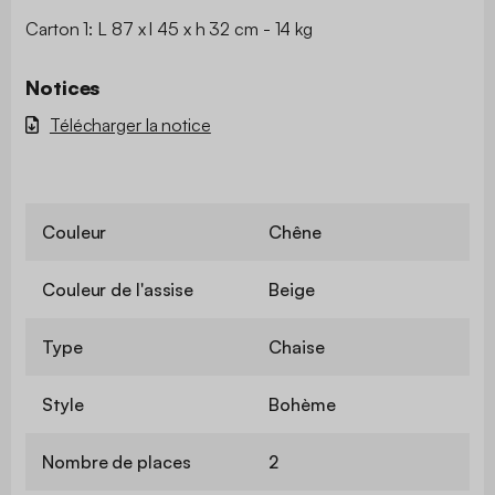
Carton 1: L 87 x l 45 x h 32 cm - 14 kg
Notices
Télécharger la notice
Couleur
Chêne
Couleur de l'assise
Beige
Type
Chaise
Style
Bohème
Nombre de places
2