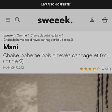
-10%
SUR LES
BONS PLANS*
LIVRAISON OFFERTE*
AVEC LE
CODE SUMMER10
sweeek
Cuisine
Chaise de cuisine, Banc
Chaise bohème bois d'hévéa cannage et tissu (lot de 2)
Mani
Chaise bohème bois d'hévéa cannage et tissu
(lot de 2)
IMANICHRX2BG
3.5 (11)