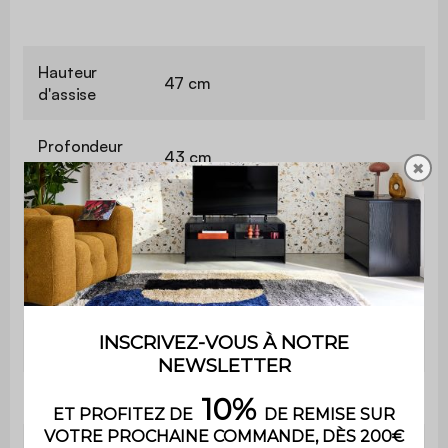
Hauteur
47 cm
d'assise
Profondeur
43 cm
d'assise
✖
Poids max.
110 kg par place
supporté
Utilisation
Intérieur
Usage
Usage domestique uniquement
Garantie
2 ans