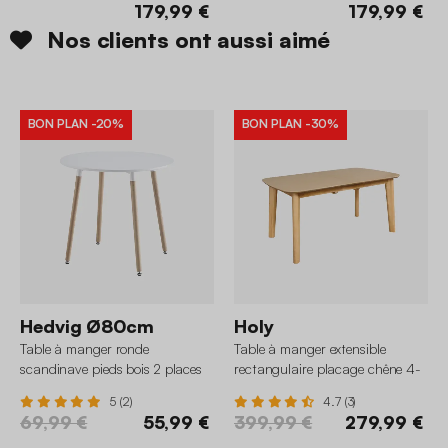
179,99 €
179,99 €
Nos clients ont aussi aimé
BON PLAN
-20%
BON PLAN
-30%
Hedvig Ø80cm
Holy
Table à manger ronde
Table à manger extensible
scandinave pieds bois 2 places
rectangulaire placage chêne 4-
6 places
5 (2)
4.7 (3)
69,99 €
55,99 €
399,99 €
279,99 €