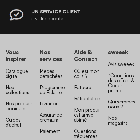
UN SERVICE CLIENT
à votre écoute
Vous
Nos
Aide &
sweeek
inspirer
services
Contact
Avis sweeek
Catalogue
Pièces
Où est mon
*Conditions
digital
détachées
colis ?
des offres &
Codes
Nos
Programme
Retours
promo
collections
de Fidélité
Rétractation
Qui sommes
Nos produits
Livraison
nous ?
iconiques
Mon produit
Assurance
est arrivé
Nos
Guides
premium
abîmé
magasins
d’achat
Paiement
Questions
fréquentes