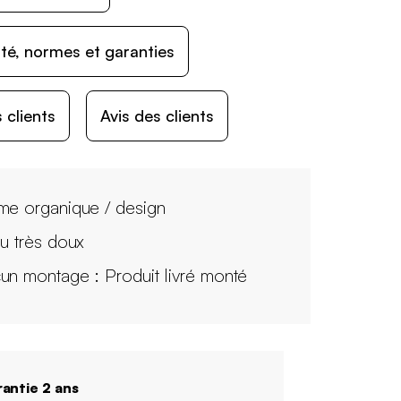
ité, normes et garanties
 clients
Avis des clients
me organique / design
su très doux
un montage : Produit livré monté
antie 2 ans