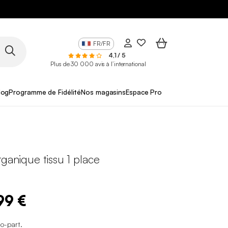
FR/FR
4,1 / 5
Plus de 30 000 avis à l’international
log
Programme de Fidélité
Nos magasins
Espace Pro
rganique tissu 1 place
99 €
co-part
.