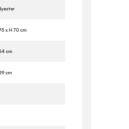
lyester
 75 x H 70 cm
 54 cm
 29 cm