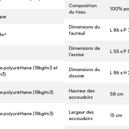
Composition
100% po
du tissu
que
Dimensions du
L 86 x P
fauteuil
/m²
Dimensions de
L 55 x P
l'assise
e polyuréthane (18kg/m3 et
Dimensions du
L 86 x H
m3)
dossier
Hauteur des
e polyuréthane (18kg/m3)
58 cm
accoudoirs
Largeur des
e polyuréthane (18kg/m3)
15 cm
accoudoirs