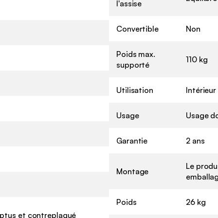
l'assise
Convertible
Non
Poids max.
110 kg
supporté
Utilisation
Intérieur
Usage
Usage d
Garantie
2 ans
Le produ
Montage
emballag
Poids
26 kg
ptus et contreplaqué