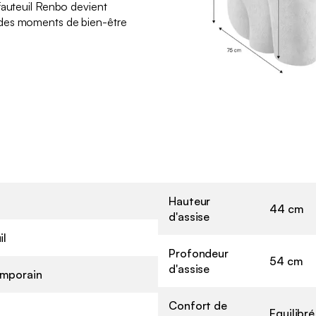
fauteuil Renbo devient
des moments de bien-être
Hauteur
44 cm
d'assise
il
Profondeur
54 cm
d'assise
mporain
Confort de
Equilibré