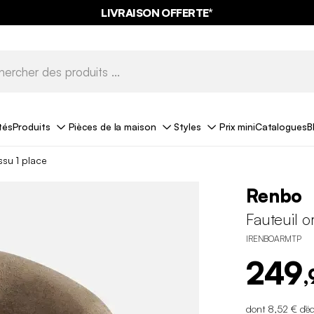
LIVRAISON OFFERTE*
tés
Produits
Pièces de la maison
Styles
Prix mini
Catalogues
B
ssu 1 place
Renbo
Fauteuil o
IRENBOARMTP
249
,
dont 8,52 € d'é