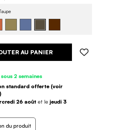
Taupe
OUTER AU PANIER
 sous 2 semaines
on standard offerte (
voir
)
credi 26 août
et le
jeudi 3
on du produit