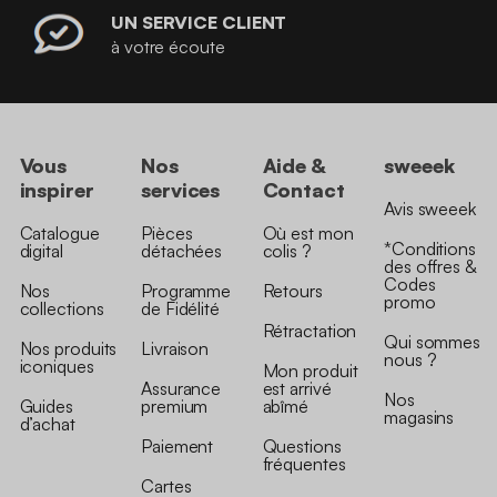
UN SERVICE CLIENT
à votre écoute
Vous
Nos
Aide &
sweeek
inspirer
services
Contact
Avis sweeek
Catalogue
Pièces
Où est mon
*Conditions
digital
détachées
colis ?
des offres &
Codes
Nos
Programme
Retours
promo
collections
de Fidélité
Rétractation
Qui sommes
Nos produits
Livraison
nous ?
iconiques
Mon produit
Assurance
est arrivé
Nos
Guides
premium
abîmé
magasins
d’achat
Paiement
Questions
fréquentes
Cartes