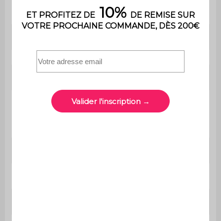
Tablette latérale
Non
Poignée de transport
Non
Installation
Sur pieds
Hauteur entre les
pieds et l'étagère
10,5 cm
inférieure
Nombre de colis
5
Utilisation
Extérieur
Gamme
Naxos