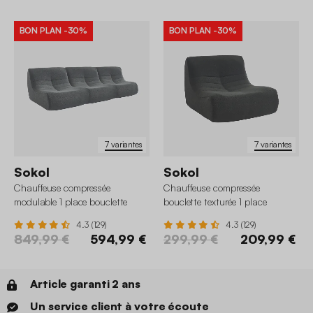
BON PLAN
-30%
BON PLAN
-30%
7 variantes
7 variantes
Sokol
Sokol
Chauffeuse compressée
Chauffeuse compressée
modulable 1 place bouclette
bouclette texturée 1 place
texturée (lot de 3)
4.3 (129)
4.3 (129)
849,99 €
594,99 €
299,99 €
209,99 €
Article garanti 2 ans
Un service client à votre écoute