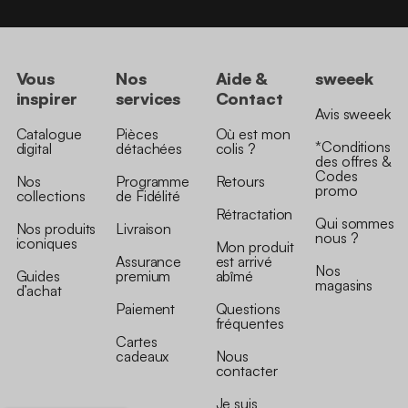
Vous
Nos
Aide &
sweeek
inspirer
services
Contact
Avis sweeek
Catalogue
Pièces
Où est mon
*Conditions
digital
détachées
colis ?
des offres &
Codes
Nos
Programme
Retours
promo
collections
de Fidélité
Rétractation
Qui sommes
Nos produits
Livraison
nous ?
iconiques
Mon produit
Assurance
est arrivé
Nos
Guides
premium
abîmé
magasins
d’achat
Paiement
Questions
fréquentes
Cartes
cadeaux
Nous
contacter
Je suis