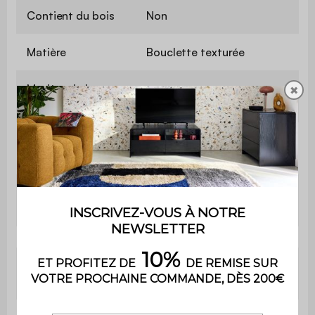
Contient du bois
Non
Matière
Bouclette texturée
Matière de la
✖
Mousse
structure
Grammage du
500 g/m²
tissu
Mousse polyuréthane
Garnissage assise
(30kg/m3)
Garnissage
Mousse polyuréthane
dossier
(30kg/m3)