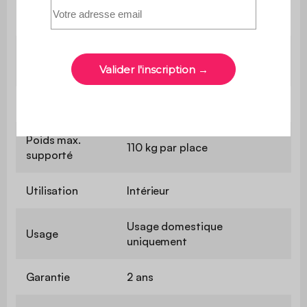
Profondeur
60 cm
d'assise
Confort de
Equilibré
l'assise
Convertible
Non
Poids max.
110 kg par place
supporté
Utilisation
Intérieur
Usage domestique
Usage
uniquement
Garantie
2 ans