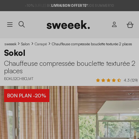
-10%
SUR LES
BONS PLANS*
LIVRAISON OFFERTE*
AVEC LE
CODE SUMMER10
sweeek
Salon
Canapé
Chauffeuse compressée bouclette texturée 2 places
Sokol
Chauffeuse compressée bouclette texturée 2
places
ISOKLS2CHBCLMT
4.3 (129)
BON PLAN
-20%