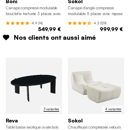
Boni
Sokol
Canapé compressé modulable
Canapé d'angle compressé
bouclette texturée 3 places avec
modulable 5 places avec repose
repose pied
pied velours côtelé
4.9 (14)
4.3 (129)
549,99 €
999,99 €
Nos clients ont aussi aimé
3 variantes
4 variantes
Reva
Sokol
Table basse exotique ovale bois
Chauffeuse compressée velours