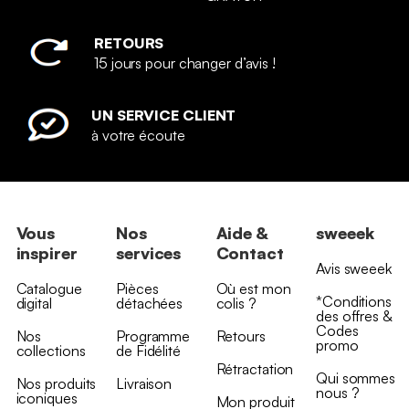
RETOURS
15 jours pour changer d’avis !
UN SERVICE CLIENT
à votre écoute
Vous
Nos
Aide &
sweeek
inspirer
services
Contact
Avis sweeek
Catalogue
Pièces
Où est mon
*Conditions
digital
détachées
colis ?
des offres &
Codes
Nos
Programme
Retours
promo
collections
de Fidélité
Rétractation
Qui sommes
Nos produits
Livraison
nous ?
iconiques
Mon produit