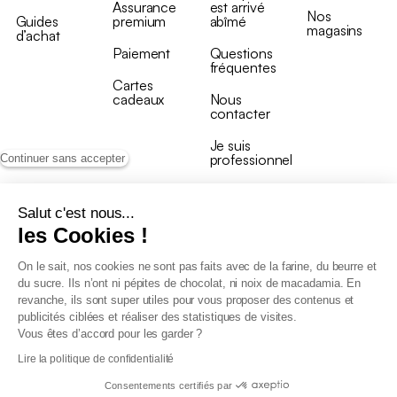
Assurance
est arrivé
Nos
Guides
premium
abîmé
magasins
d’achat
Paiement
Questions
fréquentes
Cartes
cadeaux
Nous
contacter
Je suis
professionnel
Continuer sans accepter
Salut c'est nous...
les Cookies !
On le sait, nos cookies ne sont pas faits avec de la farine, du beurre et
Conditions générales de vente
du sucre. Ils n’ont ni pépites de chocolat, ni noix de macadamia. En
Conditions générales du programme de fidélité
revanche, ils sont super utiles pour vous proposer des contenus et
Charte de données personnelles
publicités ciblées et réaliser des statistiques de visites.
Conditions générales de vente Pro
Vous êtes d’accord pour les garder ?
Déclaration d’accessibilité
Lire la politique de confidentialité
Consentements certifiés par