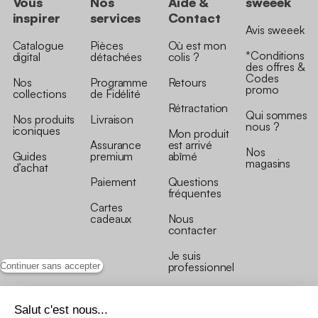
Vous
Nos
Aide &
sweeek
inspirer
services
Contact
Avis sweeek
Catalogue
Pièces
Où est mon
*Conditions
digital
détachées
colis ?
des offres &
Codes
Nos
Programme
Retours
promo
collections
de Fidélité
Rétractation
Qui sommes
Nos produits
Livraison
nous ?
iconiques
Mon produit
Assurance
est arrivé
Nos
Guides
premium
abîmé
magasins
d’achat
Paiement
Questions
fréquentes
Cartes
cadeaux
Nous
contacter
Je suis
professionnel
Continuer sans accepter
Salut c'est nous...