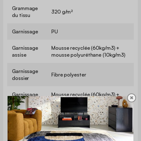
Grammage
320 g/m²
du tissu
Garnissage
PU
Garnissage
Mousse recyclée (60kg/m3) +
assise
mousse polyuréthane (10kg/m3)
Garnissage
Fibre polyester
dossier
Garnissage
Mousse recyclée (60kg/m3) +
✖
accoudoirs
mousse polyuréthane (10kg/m3)
Garnissage
Fibre polyester
petits coussins