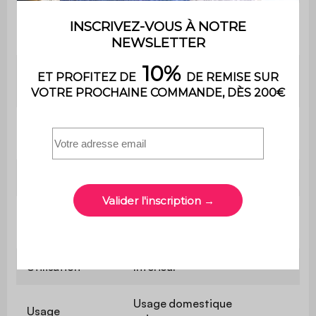
Profondeur
50 cm
d'assise
Largeur
11 cm
d'accoudoir
Confort de
Equilibré
l'assise
Convertible
Non
Poids max.
110 kg par place
supporté
Utilisation
Intérieur
Usage domestique
Usage