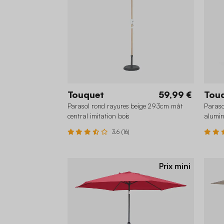
Touquet
59,99 €
Tou
Parasol rond rayures beige 293cm mât
Paraso
central imitation bois
alumin
3.6 (16)
Prix mini