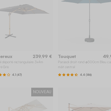
ereux
239,99 €
Touquet
49,
l déporté rectangulaire 3x4m
Parasol droit rond ⌀300cm Bleu ca
ré Gris
mât central
4.1 (47)
4.4 (146)
NOUVEAU