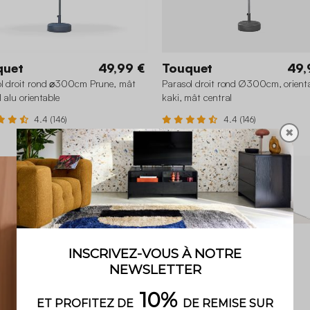
quet
49,99 €
Touquet
49,
l droit rond ⌀300cm Prune, mât
Parasol droit rond Ø300cm, orienta
l alu orientable
kaki, mât central
4.4 (146)
4.4 (146)
✖