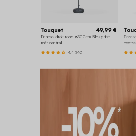
Touquet
49,99 €
Tou
Parasol droit rond ⌀300cm Bleu grisé -
Paraso
mât central
centra
4.4 (146)