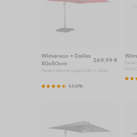
Wimereux + Dalles
Wime
269,99 €
50x50cm
Paraso
50x50
Parasol déporté rouge 3x4m + dalles
4.3 (374)