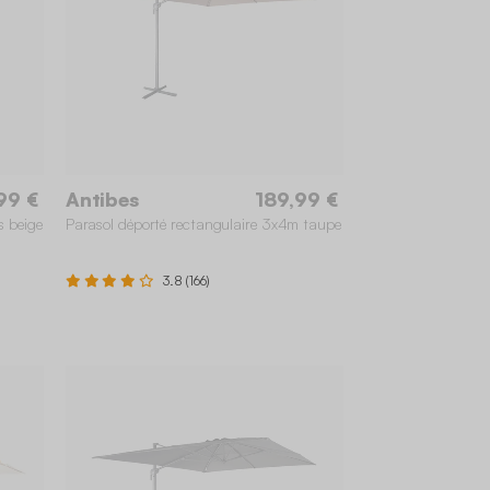
99 €
Antibes
189,99 €
s beige
Parasol déporté rectangulaire 3x4m taupe
3.8 (166)