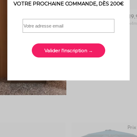
Wimereux
219,
Parasol déporté rectangulaire 3x4m
excentré
4.3 (374)
Prix