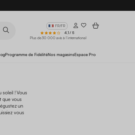
FR/FR
4,1 / 5
Plus de 30 000 avis à l’international
log
Programme de Fidélité
Nos magasins
Espace Pro
 soleil ! Vous
t que vous
dégustez un
uissiez vous