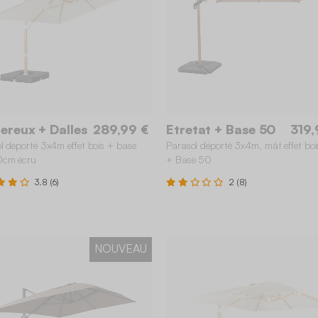
reux + Dalles
289,99 €
Etretat + Base 50
319,
l déporté 3x4m effet bois + base
Parasol déporté 3x4m, mât effet boi
cm écru
+ Base 50
3.8 (6)
2 (8)
NOUVEAU