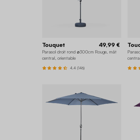
Touquet
49,99 €
Tou
Parasol droit rond ⌀300cm Rouge, mât
Paraso
central, orientable
centra
4.4 (146)