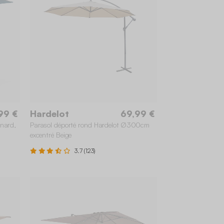
99 €
Hardelot
69,99 €
nard,
Parasol déporté rond Hardelot Ø300cm
excentré Beige
3.7 (123)