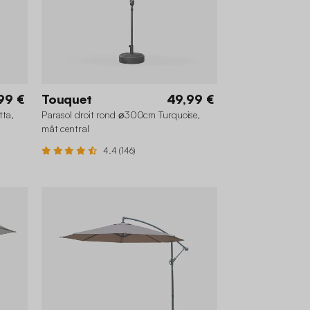
99 €
Touquet
49,99 €
tta,
Parasol droit rond ⌀300cm Turquoise,
mât central
4.4 (146)