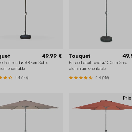
quet
49,99 €
Touquet
49,
l droit rond ⌀300cm Sable
Parasol droit rond ⌀300cm Gris,
ium orientable
aluminium orientable
4.4 (146)
4.4 (146)
Prix