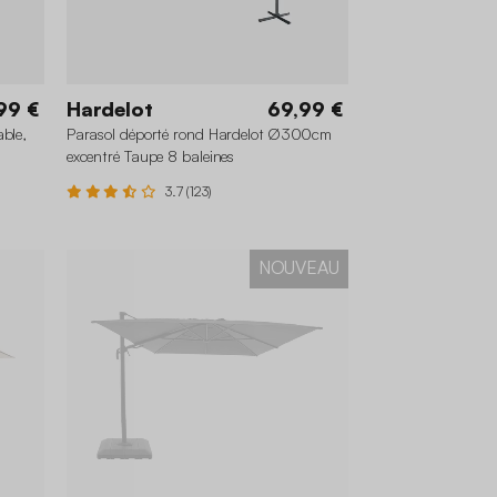
99 €
Hardelot
69,99 €
ble,
Parasol déporté rond Hardelot Ø300cm
excentré Taupe 8 baleines
3.7 (123)
NOUVEAU