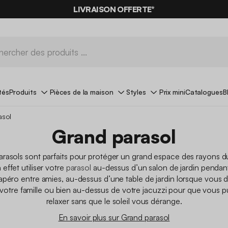
-10%
SUR LES
BONS PLANS*
LIVRAISON OFFERTE*
AVEC LE
CODE SUMMER10
tés
Produits
Pièces de la maison
Styles
Prix mini
Catalogues
B
asol
Grand parasol
rasols sont parfaits pour protéger un grand espace des rayons du
effet utiliser votre
parasol
au-dessus d’un salon de jardin pendan
apéro entre amies, au-dessus d’une table de jardin lorsque vous 
votre famille ou bien au-dessus de votre jacuzzi pour que vous p
relaxer sans que le soleil vous dérange.
En savoir plus sur Grand parasol