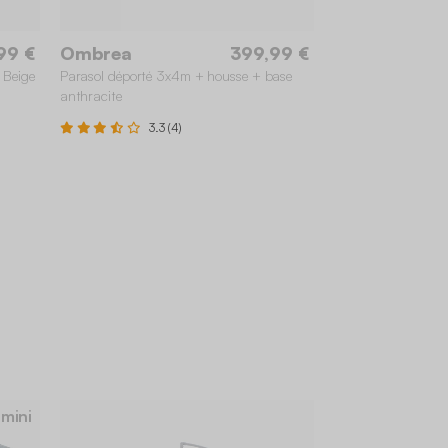
99 €
Ombrea
399,99 €
 Beige
Parasol déporté 3x4m + housse + base
anthracite
3.3 (4)
 mini