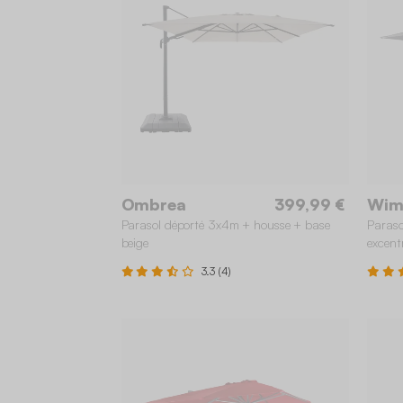
Ombrea
399,99 €
Wim
Parasol déporté 3x4m + housse + base
Paraso
beige
excent
3.3 (4)