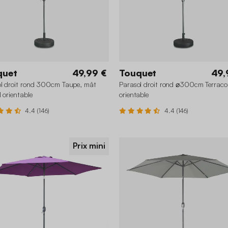
quet
49,99 €
Touquet
49,
l droit rond 300cm Taupe, mât
Parasol droit rond ⌀300cm Terraco
l orientable
orientable
4.4 (146)
4.4 (146)
Prix mini