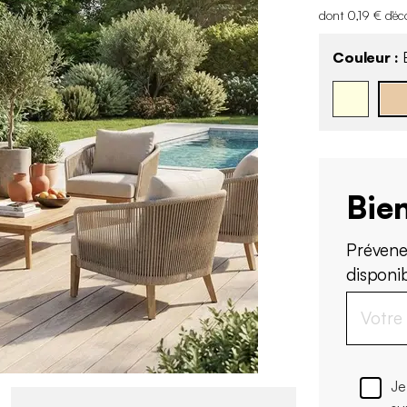
dont 0,19 € d'éc
Couleur :
B
Bien
Prévene
disponi
Je