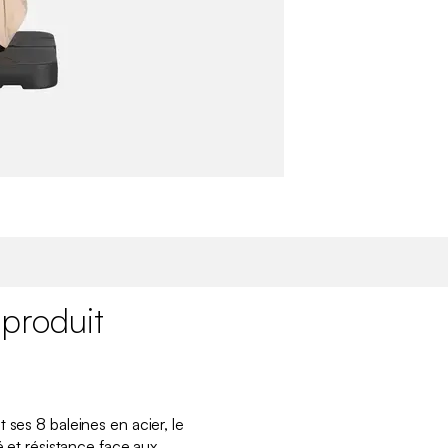
 produit
 ses 8 baleines en acier, le
é et résistance face aux