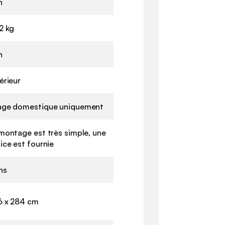
n
2 kg
n
érieur
age domestique uniquement
montage est très simple, une
ice est fournie
ns
6 x 284 cm