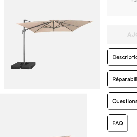
su
AJ
Descripti
Réparabil
Questions
FAQ