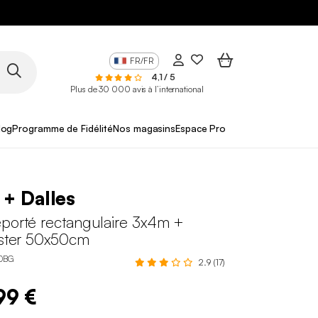
FR/FR
4,1 / 5
Plus de 30 000 avis à l’international
log
Programme de Fidélité
Nos magasins
Espace Pro
 + Dalles
éporté rectangulaire 3x4m +
ester 50x50cm
0BG
2.9 (17)
99 €