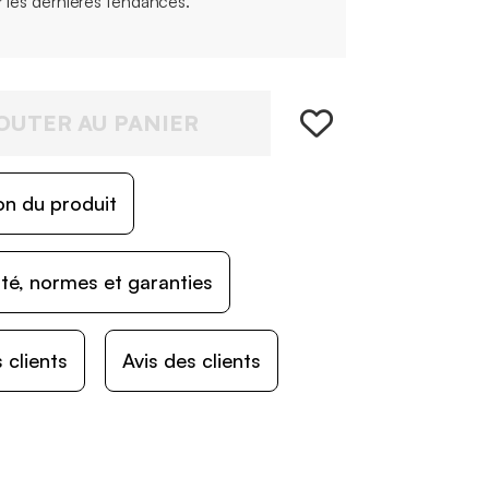
r les dernières tendances.
OUTER AU PANIER
on du produit
ité, normes et garanties
 clients
Avis des clients