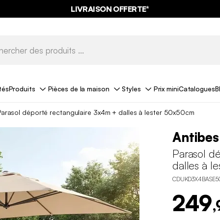
LIVRAISON OFFERTE*
tés
Produits
Pièces de la maison
Styles
Prix mini
Catalogues
B
Parasol déporté rectangulaire 3x4m + dalles à lester 50x50cm
Antibes
Parasol d
dalles à l
CDUKD3X4BASE5
249
,