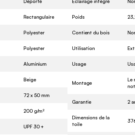
Déporté
Eclairage intégré
No
Rectangulaire
Poids
23,
Polyester
Contient du bois
No
Polyester
Utilisation
Ext
Aluminium
Usage
Us
Beige
Le 
Montage
not
72 x 50 mm
Garantie
2 a
200 g/m²
Dimensions de la
37
toile
UPF 30 +