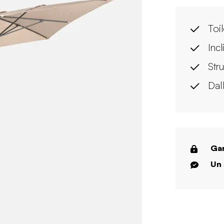
Toi
Inc
Str
Dall
Gar
Un 