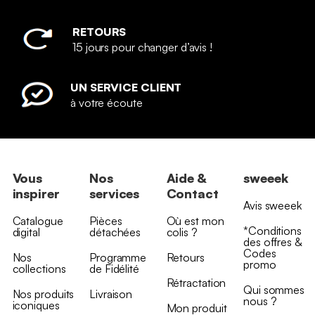
RETOURS
15 jours pour changer d’avis !
UN SERVICE CLIENT
à votre écoute
Vous
Nos
Aide &
sweeek
inspirer
services
Contact
Avis sweeek
Catalogue
Pièces
Où est mon
*Conditions
digital
détachées
colis ?
des offres &
Codes
Nos
Programme
Retours
promo
collections
de Fidélité
Rétractation
Qui sommes
Nos produits
Livraison
nous ?
iconiques
Mon produit