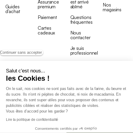
Assurance
est arrivé
Nos
Guides
premium
abîmé
magasins
d’achat
Paiement
Questions
fréquentes
Cartes
cadeaux
Nous
contacter
Je suis
professionnel
Continuer sans accepter
Salut c'est nous...
les Cookies !
On le sait, nos cookies ne sont pas faits avec de la farine, du beurre et
Conditions générales de vente
du sucre. Ils n’ont ni pépites de chocolat, ni noix de macadamia. En
Conditions générales du programme de fidélité
revanche, ils sont super utiles pour vous proposer des contenus et
Charte de données personnelles
publicités ciblées et réaliser des statistiques de visites.
Conditions générales de vente Pro
Vous êtes d’accord pour les garder ?
Déclaration d’accessibilité
Lire la politique de confidentialité
Consentements certifiés par