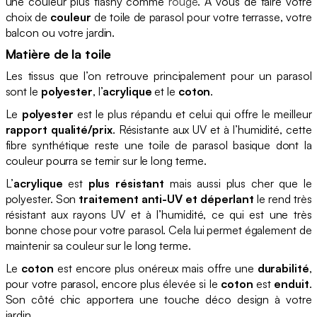
une couleur plus flashy comme
rouge
. À vous de faire votre
choix de
couleur
de toile de parasol pour votre terrasse, votre
balcon ou votre jardin.
Matière de la toile
Les tissus que l’on retrouve principalement pour un parasol
sont le
polyester
, l’
acrylique
et le
coton
.
Le
polyester
est le plus répandu et celui qui offre le meilleur
rapport qualité/prix
. Résistante aux UV et à l’humidité, cette
fibre synthétique reste une toile de parasol basique dont la
couleur pourra se ternir sur le long terme.
L’
acrylique
est
plus résistant
mais aussi plus cher que le
polyester. Son
traitement anti-UV et déperlant
le rend très
résistant aux rayons UV et à l’humidité, ce qui est une très
bonne chose pour votre parasol. Cela lui permet également de
maintenir sa couleur sur le long terme.
Le
coton
est encore plus onéreux mais offre une
durabilité
,
pour votre parasol, encore plus élevée si le
coton
est
enduit
.
Son côté chic apportera une touche déco design à votre
jardin.