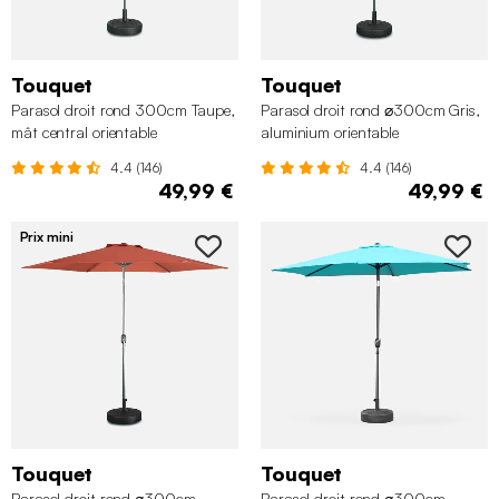
Touquet
Touquet
Parasol droit rond 300cm Taupe,
Parasol droit rond ⌀300cm Gris,
mât central orientable
aluminium orientable
4.4 (146)
4.4 (146)
49,99 €
49,99 €
Prix mini
Touquet
Touquet
Parasol droit rond ⌀300cm
Parasol droit rond ⌀300cm