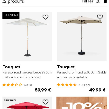
32
produits
Filtrer
NOUVEAU
Touquet
Touquet
Parasol rond rayures beige 293cm
Parasol droit rond ⌀300cm Sable
mât central imitation bois
aluminium orientable
3.6 (16)
4.4 (146)
59,99 €
49,99 €
Prix mini