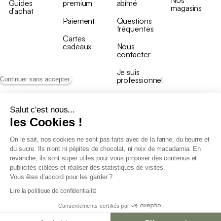
Guides
premium
abîmé
magasins
d’achat
Paiement
Questions
fréquentes
Cartes
cadeaux
Nous
contacter
Je suis
professionnel
Continuer sans accepter
Salut c'est nous...
les Cookies !
On le sait, nos cookies ne sont pas faits avec de la farine, du beurre et
Conditions générales de vente
du sucre. Ils n’ont ni pépites de chocolat, ni noix de macadamia. En
Conditions générales du programme de fidélité
revanche, ils sont super utiles pour vous proposer des contenus et
Charte de données personnelles
publicités ciblées et réaliser des statistiques de visites.
Conditions générales de vente Pro
Vous êtes d’accord pour les garder ?
Déclaration d’accessibilité
Lire la politique de confidentialité
Consentements certifiés par