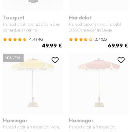
Touquet
Hardelot
Parasol droit rond ⌀300cm Bleu
Parasol déporté rond Hardelot
canard, mât central
Ø300cm excentré Beige
4.4 (146)
3.7 (123)
49,99 €
69,99 €
NOUVEAU
Hossegor
Hossegor
Parasol droit à franges 2m, ocre,
Parasol droit à franges 2m,