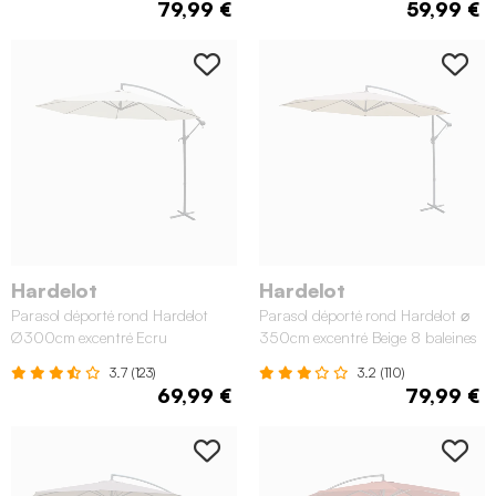
79,99 €
59,99 €
Hardelot
Hardelot
Parasol déporté rond Hardelot
Parasol déporté rond Hardelot ⌀
Ø300cm excentré Ecru
350cm excentré Beige 8 baleines
3.7 (123)
3.2 (110)
69,99 €
79,99 €