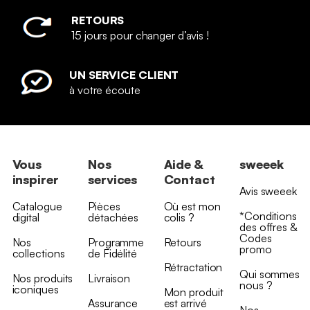
RETOURS
15 jours pour changer d’avis !
UN SERVICE CLIENT
à votre écoute
Vous
Nos
Aide &
sweeek
inspirer
services
Contact
Avis sweeek
Catalogue
Pièces
Où est mon
*Conditions
digital
détachées
colis ?
des offres &
Codes
Nos
Programme
Retours
promo
collections
de Fidélité
Rétractation
Qui sommes
Nos produits
Livraison
nous ?
iconiques
Mon produit
Assurance
est arrivé
Nos