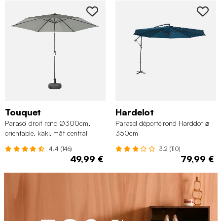
Touquet
Hardelot
Parasol droit rond Ø300cm,
Parasol déporté rond Hardelot ⌀
orientable, kaki, mât central
350cm
4.4 (146)
3.2 (110)
49,99 €
79,99 €