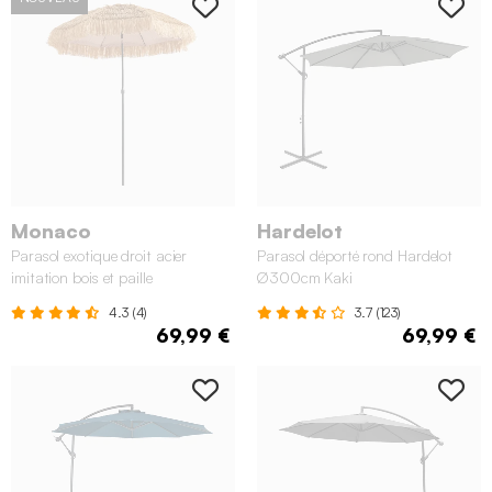
Monaco
Hardelot
Parasol exotique droit acier
Parasol déporté rond Hardelot
imitation bois et paille
Ø300cm Kaki
4.3 (4)
3.7 (123)
69,99 €
69,99 €