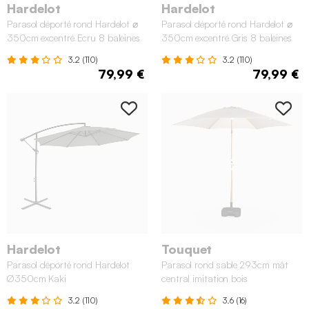
Hardelot
Hardelot
Parasol déporté rond Hardelot ⌀
Parasol déporté rond Hardelot ⌀
350cm excentré Ecru 8 baleines
350cm excentré Gris 8 baleines
3.2 (110)
3.2 (110)
79,99 €
79,99 €
Hardelot
Touquet
Parasol déporté rond Hardelot
Parasol rond sable 293cm mât
Ø350cm Kaki
central imitation bois
3.2 (110)
3.6 (16)