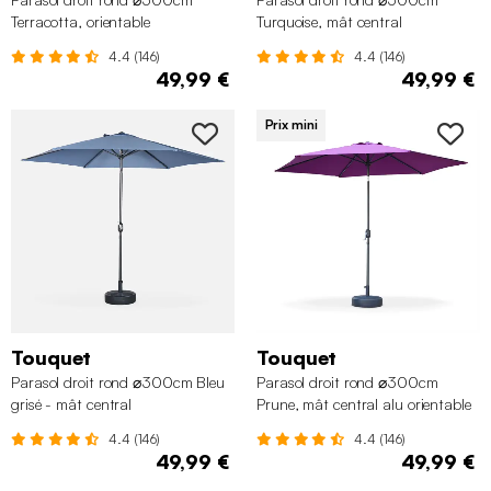
Terracotta, orientable
Turquoise, mât central
4.4 (146)
4.4 (146)
49,99 €
49,99 €
Prix mini
Touquet
Touquet
Parasol droit rond ⌀300cm Bleu
Parasol droit rond ⌀300cm
grisé - mât central
Prune, mât central alu orientable
4.4 (146)
4.4 (146)
49,99 €
49,99 €