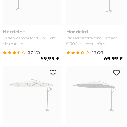
Hardelot
Hardelot
Parasol déporté rond Ø300cm
Parasol déporté rond Hardelot
bleu canard
Ø300cm excentré Gris
3.7 (123)
3.7 (123)
69,99 €
69,99 €