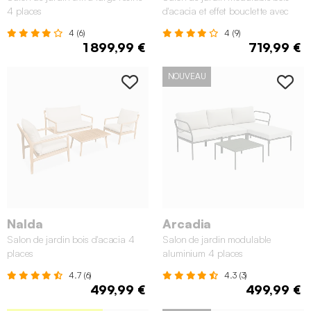
4 places
d'acacia et effet bouclette avec
accoudoirs 3 places
4 (6)
4 (9)
1 899,99 €
719,99 €
NOUVEAU
Nalda
Arcadia
Salon de jardin bois d'acacia 4
Salon de jardin modulable
places
aluminium 4 places
4.7 (6)
4.3 (3)
499,99 €
499,99 €