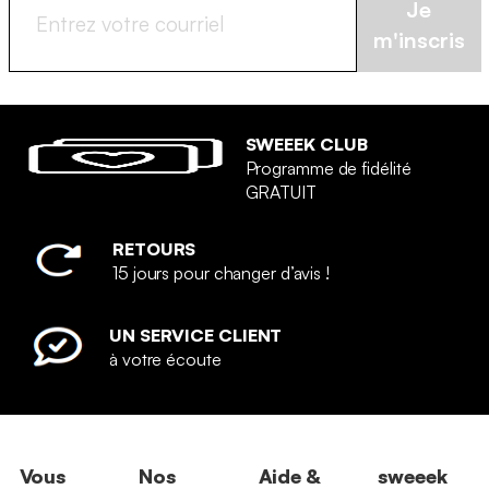
Je
m'inscris
SWEEEK CLUB
Programme de fidélité
GRATUIT
RETOURS
15 jours pour changer d’avis !
UN SERVICE CLIENT
à votre écoute
Vous
Nos
Aide &
sweeek