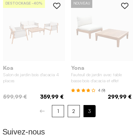
DESTOCKAGE
-40%
NOUVEAU
Koa
Yona
Salon de jardin bois d'acacia 4
Fauteuil de jardin avec table
places
basse bois d'acacia et effet
bouclette
4 (9)
599,99 €
359,99 €
299,99 €
1
2
3
Suivez-nous