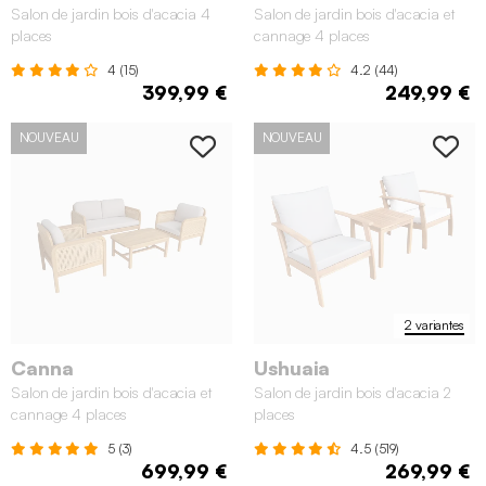
Salon de jardin bois d'acacia 4
Salon de jardin bois d'acacia et
places
cannage 4 places
4 (15)
4.2 (44)
399,99 €
249,99 €
NOUVEAU
NOUVEAU
2 variantes
Canna
Ushuaia
Salon de jardin bois d'acacia et
Salon de jardin bois d'acacia 2
cannage 4 places
places
5 (3)
4.5 (519)
699,99 €
269,99 €