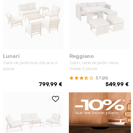
Lunari
Reggiano
Salon de jardin bois d'acacia 6
Salon, table de jardin résine
places
tressée 6 places
3.7 (20)
799,99 €
549,99 €