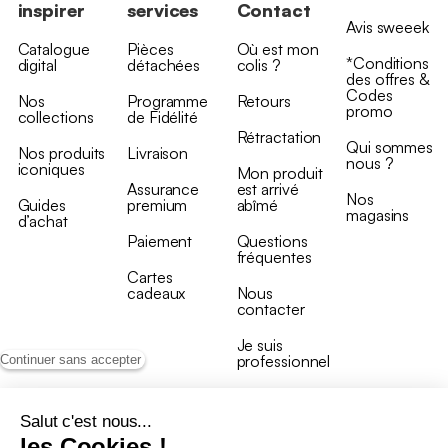
inspirer
services
Contact
Avis sweeek
Catalogue
Pièces
Où est mon
*Conditions
digital
détachées
colis ?
des offres &
Codes
Nos
Programme
Retours
promo
collections
de Fidélité
Rétractation
Qui sommes
Nos produits
Livraison
nous ?
iconiques
Mon produit
Assurance
est arrivé
Nos
Guides
premium
abîmé
magasins
d’achat
Paiement
Questions
fréquentes
Cartes
cadeaux
Nous
contacter
Je suis
professionnel
Continuer sans accepter
Salut c'est nous...
les Cookies !