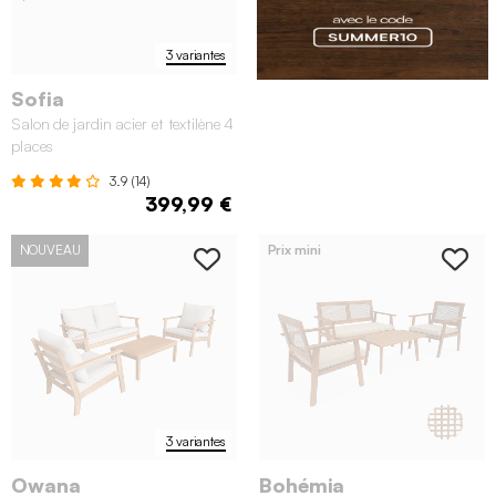
3 variantes
Sofia
Salon de jardin acier et textilène 4
places
3.9 (14)
399,99 €
NOUVEAU
Prix mini
3 variantes
Owana
Bohémia