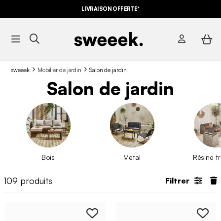
LIVRAISON OFFERTE*
sweeek
Mobilier de jardin
Salon de jardin
Salon de jardin
Bois
Métal
Résine t
109
produits
Filtrer