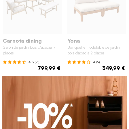
Carnota dining
Yona
Salon de jardin bois d'acacia 7
Banquette modulable de jardin
places
bois d'acacia 2 places
4.3 (21)
4 (9)
799,99 €
349,99 €