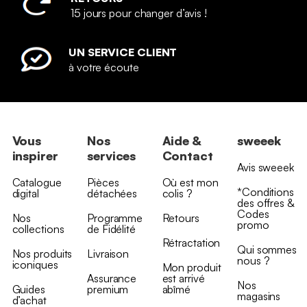
15 jours pour changer d’avis !
UN SERVICE CLIENT
à votre écoute
Vous
Nos
Aide &
sweeek
inspirer
services
Contact
Avis sweeek
Catalogue
Pièces
Où est mon
*Conditions
digital
détachées
colis ?
des offres &
Codes
Nos
Programme
Retours
promo
collections
de Fidélité
Rétractation
Qui sommes
Nos produits
Livraison
nous ?
iconiques
Mon produit
Assurance
est arrivé
Nos
Guides
premium
abîmé
magasins
d’achat