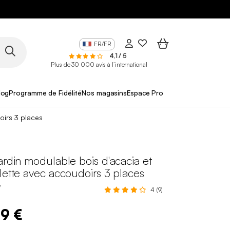
FR/FR
4,1 / 5
Plus de 30 000 avis à l’international
log
Programme de Fidélité
Nos magasins
Espace Pro
oirs 3 places
ardin modulable bois d'acacia et
lette avec accoudoirs 3 places
W
4 (9)
99 €