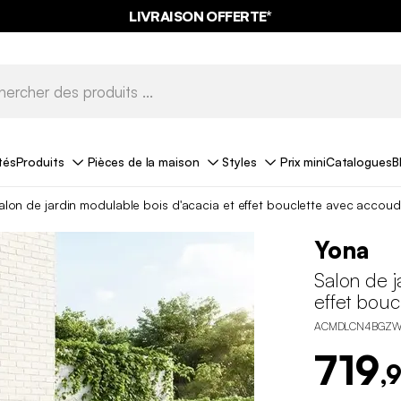
LIVRAISON OFFERTE*
tés
Produits
Pièces de la maison
Styles
Prix mini
Catalogues
B
alon de jardin modulable bois d'acacia et effet bouclette avec accoud
Yona
Salon de j
effet bouc
ACMDLCN4BGZ
719
,