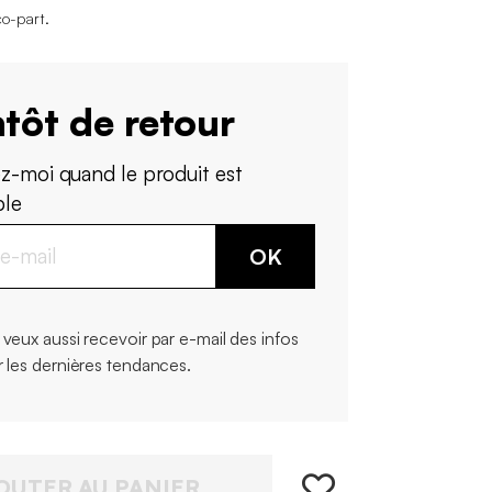
co-part
.
tôt de retour
z-moi quand le produit est
ble
OK
 veux aussi recevoir par e-mail des infos
r les dernières tendances.
OUTER AU PANIER