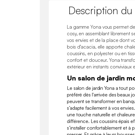
Description du
La gamme Yona vous permet de c
cosy, en assemblant librement s
vos envies et de la place dont 
bois d’acacia, elle apporte chale
coussins, en polyester ou en tissu
confort et douceur. Yona trans
extérieur en instants conviviaux e
Un salon de jardin m
Le salon de jardin Yona a tout po
préféré dès l'arrivée des beaux jo
peuvent se transformer en banquet
s’adapte facilement à vos envies
une touche naturelle et chaleureus
différence. Les coussins épais ef
s’installer confortablement et à 
presser. Et grâce à leurs housses