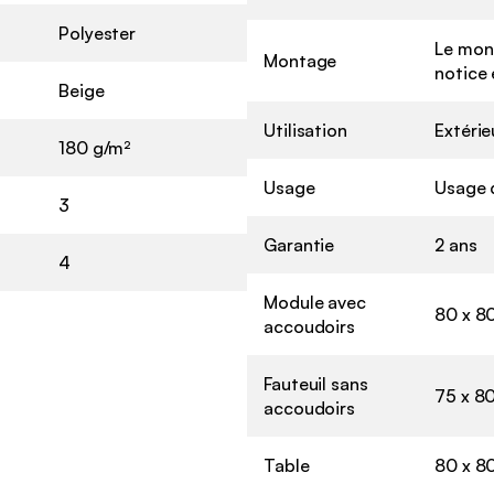
Polyester
Le mont
Montage
notice 
Beige
Utilisation
Extérie
180 g/m²
Usage
Usage 
3
Garantie
2 ans
4
Module avec
80 x 80
accoudoirs
Fauteuil sans
75 x 80
accoudoirs
Table
80 x 80