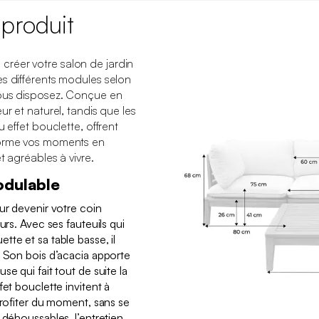
 produit
réer votre salon de jardin
es différents modules selon
vous disposez. Conçue en
ur et naturel, tandis que les
 effet bouclette, offrent
forme vos moments en
t agréables à vivre.
odulable
ur devenir votre coin
urs. Avec ses fauteuils qui
te et sa table basse, il
. Son bois d’acacia apporte
e qui fait tout de suite la
fet bouclette invitent à
profiter du moment, sans se
 déhoussables, l’entretien