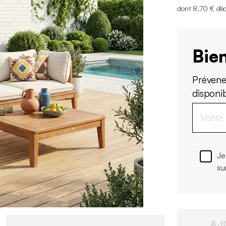
dont 8,70 € d'é
Bien
Prévene
disponi
Je
su
AJ