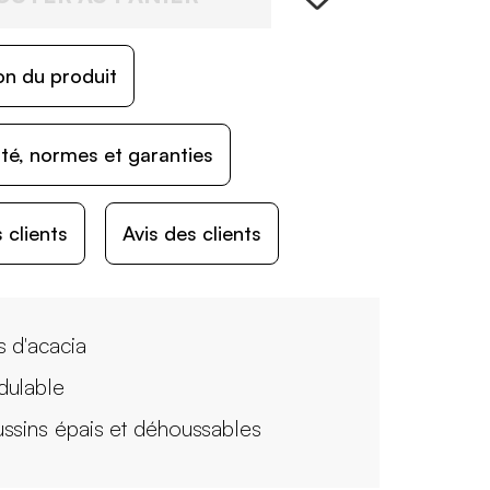
on du produit
ité, normes et garanties
 clients
Avis des clients
s d'acacia
ulable
ssins épais et déhoussables