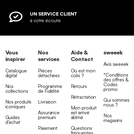
UN SERVICE CLIENT
à votre écoute
Vous
Nos
Aide &
sweeek
inspirer
services
Contact
Avis sweeek
Catalogue
Pièces
Où est mon
*Conditions
digital
détachées
colis ?
des offres &
Codes
Nos
Programme
Retours
promo
collections
de Fidélité
Rétractation
Qui sommes
Nos produits
Livraison
nous ?
iconiques
Mon produit
Assurance
est arrivé
Nos
Guides
premium
abîmé
magasins
d’achat
Paiement
Questions
fréquentes