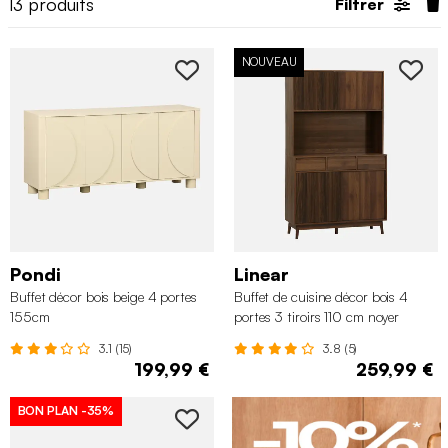
13
produits
Filtrer
NOUVEAU
Pondi
Linear
Buffet décor bois beige 4 portes
Buffet de cuisine décor bois 4
155cm
portes 3 tiroirs 110 cm noyer
3.1 (15)
3.8 (5)
199,99 €
259,99 €
BON PLAN
-35%