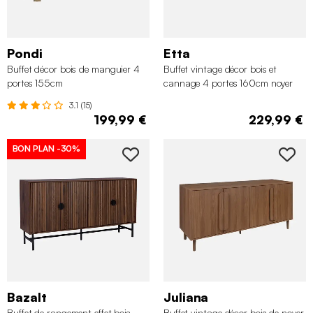
Pondi
Etta
Buffet décor bois de manguier 4
Buffet vintage décor bois et
portes 155cm
cannage 4 portes 160cm noyer
3.1 (15)
199,99 €
229,99 €
BON PLAN
-30%
Bazalt
Juliana
Buffet de rangement effet bois
Buffet vintage décor bois de noyer