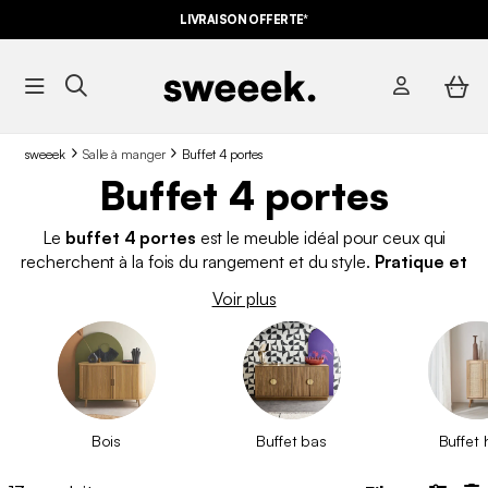
LIVRAISON OFFERTE*
sweeek
Salle à manger
Buffet 4 portes
Buffet 4 portes
Le
buffet 4 portes
est le meuble idéal pour ceux qui
recherchent à la fois du rangement et du style.
Pratique et
spacieux
, il s’intègre facilement dans une salle à manger, un
Voir plus
salon ou même un bureau. Avec ses compartiments fermés,
ce
buffet
permet de garder vos affaires organisées tout en
apportant une touche déco à votre intérieur.
Bois
Buffet bas
Buffet 