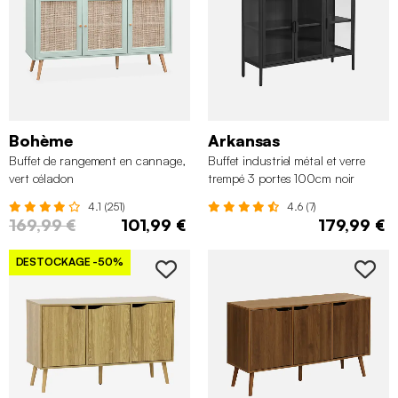
Bohème
Arkansas
Buffet de rangement en cannage,
Buffet industriel métal et verre
vert céladon
trempé 3 portes 100cm noir
4.1 (251)
4.6 (7)
169,99 €
101,99 €
179,99 €
DESTOCKAGE
-50%