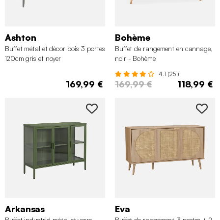
Ashton
Bohème
Buffet métal et décor bois 3 portes
Buffet de rangement en cannage,
120cm gris et noyer
noir - Bohème
4.1 (251)
169,99 €
169,99 €
118,99 €
Arkansas
Eva
Buffet industriel métal et verre
Buffet de rangement 3 portes + 2