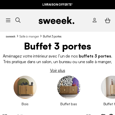
LIVRAISON OFFERTE*
sweeek
Salle à manger
Buffet 3 portes
Buffet 3 portes
Aménagez votre intérieur avec l’un de nos
buffets 3 portes
.
Très pratique dans un salon, un bureau ou une salle à manger,
ce
meuble de rangement
saura répondre à vos attentes.
Voir plus
Scandinave
, industriel ou design, il y a un type de
buffet
pour
tous les goûts et pour toutes les envies.
Bois
Buffet bas
Buffet 