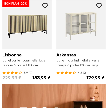
BON PLAN
-20%
Lisbonne
Arkansas
Buffet contemporain effet bois
Buffet industriel métal et verre
rainuré 3 portes L160cm
trempé 3 portes 100cm beige
3.9 (17)
4.6 (7)
229,99 €
183,99 €
179,99 €