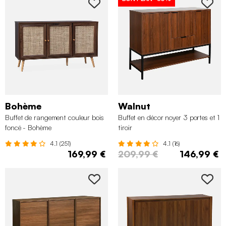
Bohème
Walnut
Buffet de rangement couleur bois
Buffet en décor noyer 3 portes et 1
foncé - Bohème
tiroir
4.1 (251)
4.1 (16)
169,99 €
209,99 €
146,99 €