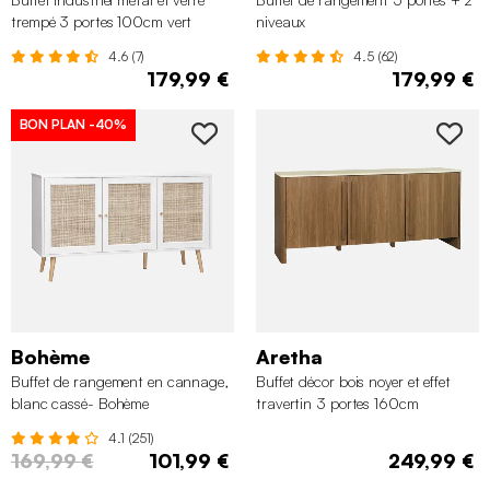
trempé 3 portes 100cm vert
niveaux
4.6 (7)
4.5 (62)
179,99 €
179,99 €
BON PLAN
-40%
Bohème
Aretha
Buffet de rangement en cannage,
Buffet décor bois noyer et effet
blanc cassé- Bohème
travertin 3 portes 160cm
4.1 (251)
169,99 €
101,99 €
249,99 €