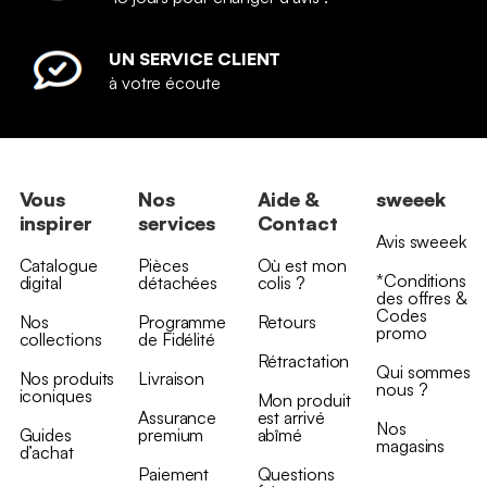
UN SERVICE CLIENT
à votre écoute
Vous
Nos
Aide &
sweeek
inspirer
services
Contact
Avis sweeek
Catalogue
Pièces
Où est mon
*Conditions
digital
détachées
colis ?
des offres &
Codes
Nos
Programme
Retours
promo
collections
de Fidélité
Rétractation
Qui sommes
Nos produits
Livraison
nous ?
iconiques
Mon produit
Assurance
est arrivé
Nos
Guides
premium
abîmé
magasins
d’achat
Paiement
Questions