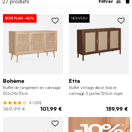
27
produits
Filtrer
BON PLAN
-40%
NOUVEAU
Bohème
Etta
Buffet de rangement en cannage
Buffet vintage décor bois et
120x39x70cm
cannage 3 portes 120cm noyer
4.1 (251)
169,99 €
101,99 €
159,99 €