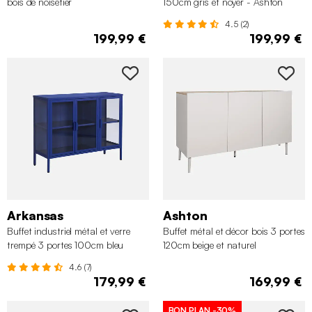
bois de noisetier
150cm gris et noyer - Ashton
4.5 (2)
199,99 €
199,99 €
Arkansas
Ashton
Buffet industriel métal et verre
Buffet métal et décor bois 3 portes
trempé 3 portes 100cm bleu
120cm beige et naturel
4.6 (7)
179,99 €
169,99 €
BON PLAN
-30%