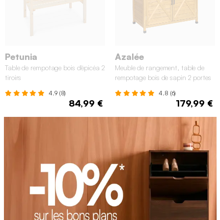
Petunia
Azalée
Table de rempotage bois d'épicéa 2
Meuble de rangement, table de
tiroirs
rempotage bois de sapin 2 portes
2 tiroirs
4.9 (8)
4.8 (6)
84,99 €
179,99 €