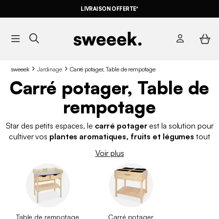
LIVRAISON OFFERTE*
sweeek
Jardinage
Carré potager, Table de rempotage
Carré potager, Table de
rempotage
Star des petits espaces, le
carré potager
est la solution pour
cultiver vos
plantes aromatiques, fruits et légumes
tout
en optimisant la surface disponible : l'installation d'un carré
Voir plus
potager prend moins de place qu'une serre de jardin. Peu
importe votre niveau et votre âge, la culture en carré potager
est à la portée de tous, même des plus novices !
Petit carré
potager
,
carré potager sur pied
ou encore
carré potager
surélevé
, vous trouverez forcément le modèle pour
réussir
son potager
qui s'adaptera à votre jardin, terrasse ou balcon.
Table de rempotage
Carré potager