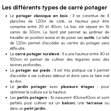
Les différents types de carré potager
Le
potager classique en bois
: Il se constitue de 4
planches de 1,20m de côté, sa hauteur peut être
comprise entre 20 et 40cm. Le bac est séparé en 16
carrés de 30cm. Le bord plat permet au jardinier de
travailler en position assise et de poser ses
outils
. La taille
de 1,20m permet d’accéder au centre du potager sans
difficulté.
Le
carré potager surélevé
: Il a une hauteur entre 40 et
100cm et permet de cultiver des légumes avec des
racines profondes.
Le
potager sur pieds
: Il est très pratique car il permet
d’accéder à ses cultures debout et donc sans se faire mal
au dos.
Le
jardin potager
avec
plusieurs étages
: pour
optimiser la culture sur la hauteur.
Les
petits potagers
: Ils mesurent 40cmx40cm et sont
parfaits pour cultiver sur un
balcon
, une
terrasse
ou
dans un
petit jardin
.