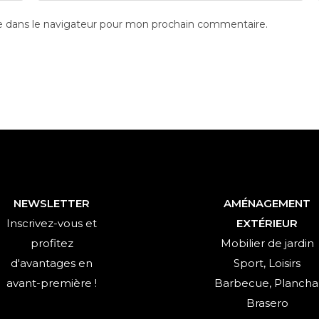
email
e dans le navigateur pour mon prochain commentaire.
address
to
comment
NEWSLETTER
AMÉNAGEMENT
Inscrivez-vous et
EXTÉRIEUR
profitez
Mobilier de jardin
d'avantages en
Sport, Loisirs
avant-première !
Barbecue, Plancha
Brasero