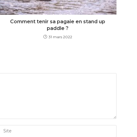
Comment tenir sa pagaie en stand up
paddle ?
31 mars 2022
Saisir
l’URL