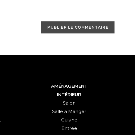
de
votre
site
(facultatif)
AMÉNAGEMENT
INTÉRIEUR
Salon
Salle à Manger
,
Cuisine
Entrée