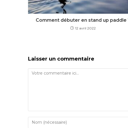
Comment débuter en stand up paddle 
12 avril 2022
Laisser un commentaire
Comment
Enter
your