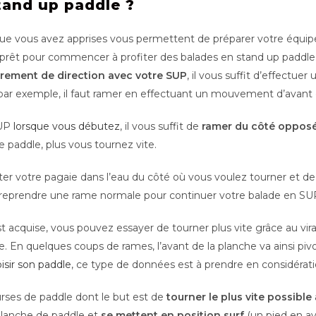
and up paddle ?
ue vous avez apprises vous permettent de préparer votre équipem
tes prêt pour commencer à profiter des balades en stand up paddle
rement de direction avec votre SUP
, il vous suffit d’effectuer
ar exemple, il faut ramer en effectuant un mouvement d’avant en
SUP
lorsque vous débutez
, il vous suffit de
ramer du côté oppos
re paddle, plus vous tournez vite.
lanter votre pagaie dans l’eau du côté où vous voulez tourner et de
reprendre une rame normale pour continuer votre balade en SU
acquise, vous pouvez essayer de tourner plus vite grâce au virage 
e. En quelques coups de rames, l’avant de la planche va ainsi piv
isir son paddle
, ce type de données est à prendre en considérati
urses de paddle dont le but est de
tourner le plus vite possible
 planche de paddle et
se mettent en position surf
(un pied en ava