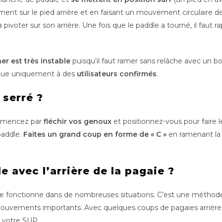
ment sur le pied arrière et en faisant un mouvement circulaire d
va pivoter sur son arrière. Une fois que le paddle a tourné, il fau
r est très instable
puisqu’il faut ramer sans relâche avec un bo
nique uniquement à des
utilisateurs confirmés
.
serré ?
mmencez par
fléchir vos genoux
et positionnez-vous pour faire l
paddle.
Faites un grand coup en forme de « C »
en ramenant la
 avec l’arrière de la pagaie ?
lle fonctionne dans de nombreuses situations. C’est une méthode
mouvements importants. Avec quelques coups de pagaies arrière,
 votre SUP.