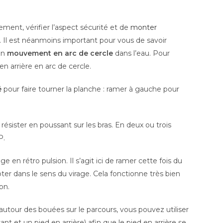
ent, vérifier l’aspect sécurité et de
monter
. Il est néanmoins important pour vous de savoir
 un
mouvement en arc de cercle
dans l’eau. Pour
 arrière en arc de cercle.
é
pour faire tourner la planche : ramer à gauche pour
 résister en poussant sur les bras. En deux ou trois
P.
en rétro pulsion. Il s’agit ici de ramer cette fois du
oter dans le sens du virage. Cela fonctionne très bien
on.
autour des bouées sur le parcours, vous pouvez utiliser
nt et un pied en arrière) afin que le pied en arrière se