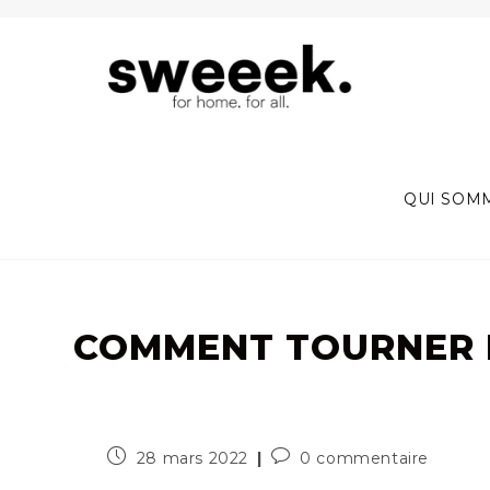
Skip
to
content
QUI SOM
COMMENT TOURNER E
Publication
Commentaires
28 mars 2022
0 commentaire
publiée :
de