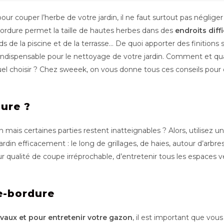
our couper l’herbe de votre jardin, il ne faut surtout pas négliger 
bordure permet la taille de hautes herbes dans des
endroits diff
ords de la piscine et de la terrasse… De quoi apporter des finitions
te indispensable pour le nettoyage de votre jardin. Comment et qu
 choisir ? Chez sweeek, on vous donne tous ces conseils pour que
ure ?
mais certaines parties restent inatteignables ? Alors, utilisez u
rdin efficacement : le long de grillages, de haies, autour d’arbr
r qualité de coupe irréprochable, d’entretenir tous les espaces ve
e-bordure
ravaux et pour entretenir votre gazon
, il est important que vou