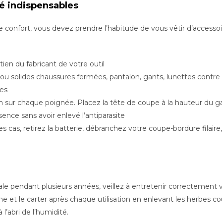
té indispensables
re confort, vous devez prendre l’habitude de vous vêtir d’accesso
etien du fabricant de votre outil
 solides chaussures fermées, pantalon, gants, lunettes contre le
ues
 sur chaque poignée. Placez la tête de coupe à la hauteur du g
ence sans avoir enlevé l’antiparasite
es cas, retirez la batterie, débranchez votre coupe-bordure filair
male pendant plusieurs années, veillez à entretenir correctement
e et le carter après chaque utilisation en enlevant les herbes co
l’abri de l’humidité.