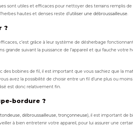
sont utiles et efficaces pour nettoyer des terrains remplis de m
 d’herbes hautes et denses reste d’
utiliser une débroussailleuse
.
r ?
i efficaces, c’est grâce à leur système de désherbage fonctionna
ns grande suivant la puissance de l’appareil et qui fauche votre
des bobines de fil, il est important que vous sachiez que la mat
us avez la possibilité de choisir entre un fil d’une plus ou moin
isé est donc relativement fin.
upe-bordure ?
(
tondeuse
,
débroussailleuse
,
tronçonneuse
), il est important de 
ler à bien entretenir votre appareil, pour lui assurer une certain