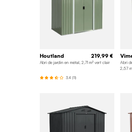
Houtland
219,99 €
Vim
Abri de jardin en métal, 2,71 m² vert clair
Abri d
2,57 m
3.4 (11)