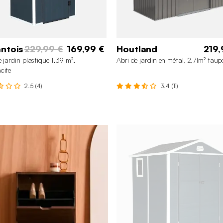
ntois
229,99 €
169,99 €
Houtland
219,
e jardin plastique 1,39 m²,
Abri de jardin en métal, 2,71m² taup
cite
2.5 (4)
3.4 (11)