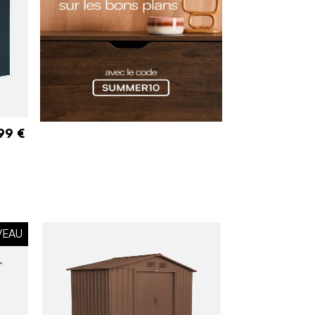
99 €
VEAU