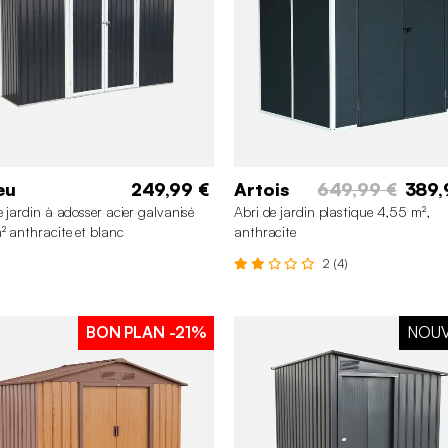
eu
249,99 €
Artois
649,99 €
389,
e jardin à adosser acier galvanisé
Abri de jardin plastique 4,55 m²,
² anthracite et blanc
anthracite
2 (4)
BON PLAN
-21%
NOU