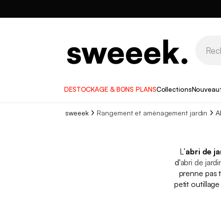
DESTOCKAGE & BONS PLANS
Collections
Nouveau
sweeek
Rangement et aménagement jardin
A
L’
abri de j
d'
abri de jardi
prenne pas t
petit outillag