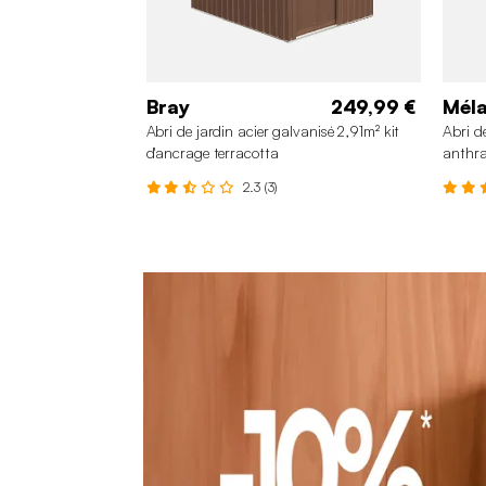
Bray
249,99 €
Méla
Abri de jardin acier galvanisé 2,91m² kit
Abri d
d'ancrage terracotta
anthra
2.3 (3)