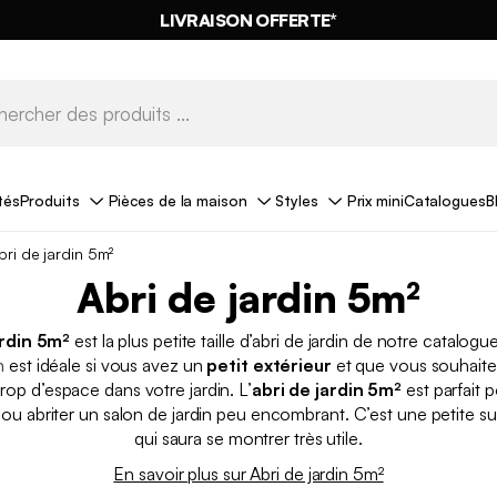
LIVRAISON OFFERTE*
tés
Produits
Pièces de la maison
Styles
Prix mini
Catalogues
B
bri de jardin 5m²
Abri de jardin 5m²
ardin 5m²
est la plus petite taille d’abri de jardin de notre catalogue
n
est idéale si vous avez un
petit extérieur
et que vous souhaitez
rop d’espace dans votre jardin. L’
abri de jardin 5m²
est parfait p
e ou abriter un salon de jardin peu encombrant. C’est une petite s
qui saura se montrer très utile.
En savoir plus sur Abri de jardin 5m²