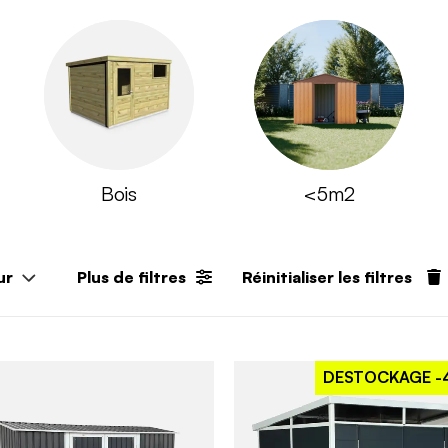
Bois
<5m2
ur
Plus de filtres
Réinitialiser les filtres
DESTOCKAGE
-