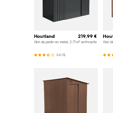
Houtland
219,99 €
Hou
Abri de jardin en métal, 2,71 m² anthracite
Abri d
3.4 (11)