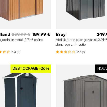
tland
239,99 €
189,99 €
Bray
249,
e jardin en métal, 2,71m² chêne
Abri de jardin acier galvanisé 2,91m²
d'ancrage anthracite
3.4 (11)
2.3 (3)
DESTOCKAGE
-26%
NOU