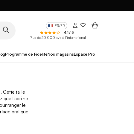
FR/FR
4,1 / 5
Plus de 30 000 avis à l’international
log
Programme de Fidélité
Nos magasins
Espace Pro
. Cette taille
 que l’abri ne
our ranger le
urface pratique