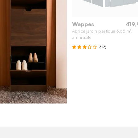
Weppes
419,
Abri de jardin plastique 3,65 m²,
anthracite
3 (3)