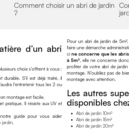
Comment choisir un abri de jardin
Com
?
jar
Pour un abri de jardin de 5m²,
tière d’un abri
faire une démarche administrat
ci
ne concerne que les abris
à 5m²
, elle ne concerne donc
profiter de votre abri de jard
plusieurs choix s’offrent à vous :
montage. N’oubliez pas de bien
durable. S’il est déjà traité, il
montage avec attention.
audra l’entretenir tous les 2 ou
Les autres super
son montage est facile.
disponibles che
t pratique. Il résiste aux UV et
Abri de jardin 10m²
 notre guide pour vous aider
Abri de jardin 15m²
 jardin
.
Abri de jardin 20m²