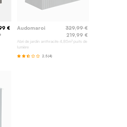
99 €
Audomarois
329,99 €
e
219,99 €
Abri de jardin anthracite 4,85m² puits de
lumière
2.5 (4)