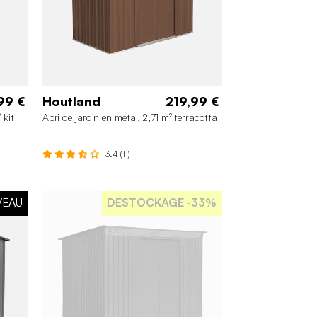
99 €
Houtland
219,99 €
 kit
Abri de jardin en métal, 2,71 m² terracotta
3.4 (11)
VEAU
DESTOCKAGE
-33%