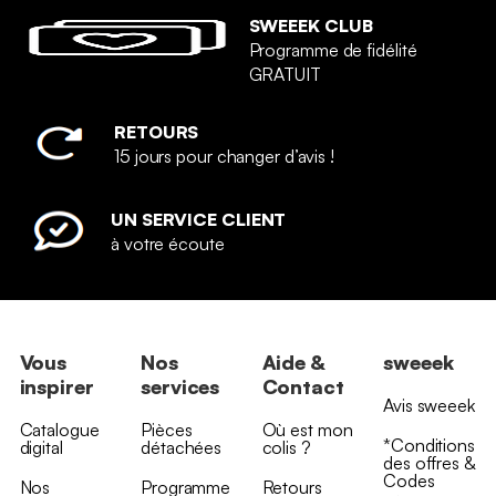
SWEEEK CLUB
Programme de fidélité
GRATUIT
RETOURS
15 jours pour changer d’avis !
UN SERVICE CLIENT
à votre écoute
Vous
Nos
Aide &
sweeek
inspirer
services
Contact
Avis sweeek
Catalogue
Pièces
Où est mon
*Conditions
digital
détachées
colis ?
des offres &
Codes
Nos
Programme
Retours