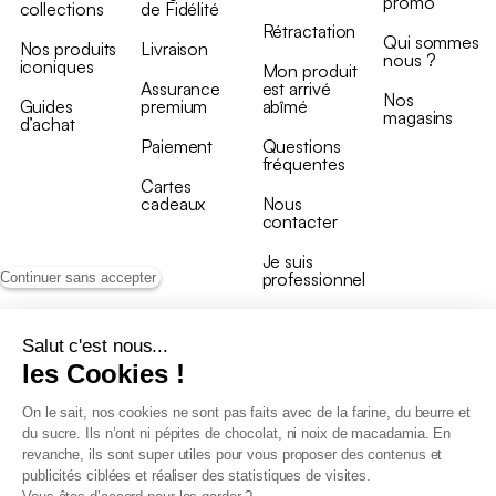
promo
collections
de Fidélité
Rétractation
Qui sommes
Nos produits
Livraison
nous ?
iconiques
Mon produit
Assurance
est arrivé
Nos
Guides
premium
abîmé
magasins
d’achat
Paiement
Questions
fréquentes
Cartes
cadeaux
Nous
contacter
Je suis
professionnel
Continuer sans accepter
Salut c'est nous...
les Cookies !
On le sait, nos cookies ne sont pas faits avec de la farine, du beurre et
Conditions générales de vente
du sucre. Ils n’ont ni pépites de chocolat, ni noix de macadamia. En
Conditions générales du programme de fidélité
revanche, ils sont super utiles pour vous proposer des contenus et
Charte de données personnelles
publicités ciblées et réaliser des statistiques de visites.
Conditions générales de vente Pro