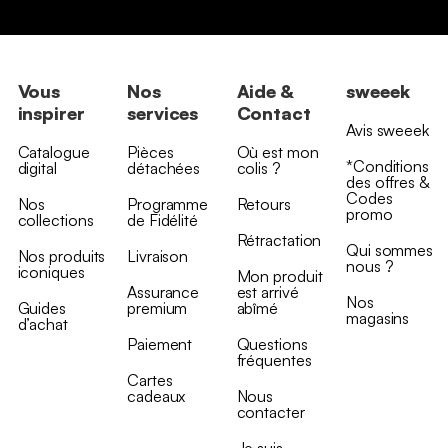
Vous
Nos
Aide &
sweeek
inspirer
services
Contact
Avis sweeek
Catalogue
Pièces
Où est mon
*Conditions
digital
détachées
colis ?
des offres &
Codes
Nos
Programme
Retours
promo
collections
de Fidélité
Rétractation
Qui sommes
Nos produits
Livraison
nous ?
iconiques
Mon produit
Assurance
est arrivé
Nos
Guides
premium
abîmé
magasins
d’achat
Paiement
Questions
fréquentes
Cartes
cadeaux
Nous
contacter
Je suis