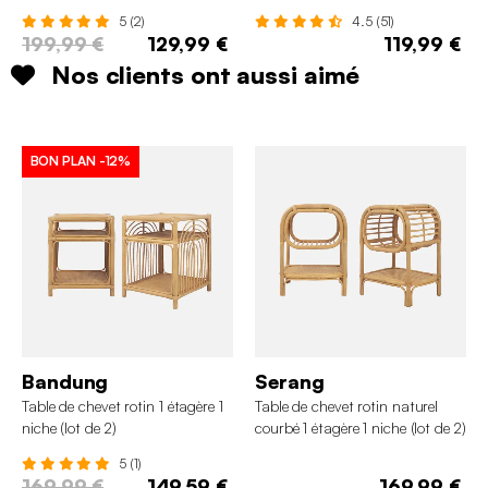
5 (2)
4.5 (51)
199,99 €
129,99 €
119,99 €
Nos clients ont aussi aimé
BON PLAN
-12%
Bandung
Serang
Table de chevet rotin 1 étagère 1
Table de chevet rotin naturel
niche (lot de 2)
courbé 1 étagère 1 niche (lot de 2)
5 (1)
169,99 €
149,59 €
169,99 €