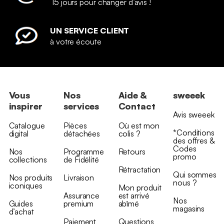
15 jours pour changer d’avis !
UN SERVICE CLIENT
à votre écoute
Vous
Nos
Aide &
sweeek
inspirer
services
Contact
Avis sweeek
Catalogue
Pièces
Où est mon
*Conditions
digital
détachées
colis ?
des offres &
Codes
Nos
Programme
Retours
promo
collections
de Fidélité
Rétractation
Qui sommes
Nos produits
Livraison
nous ?
iconiques
Mon produit
Assurance
est arrivé
Nos
Guides
premium
abîmé
magasins
d’achat
Paiement
Questions