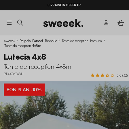
-10%
SUR LES
BONS PLANS*
LIVRAISON OFFERTE*
AVEC LE
CODE SUMMER10
sweeek
Pergola, Parasol, Tonnelle
Tente de réception, barnum
Tente de réception 4x8m
Lutecia 4x8
Tente de réception 4x8m
PT4X8KDWH
3.6 (32)
BON PLAN
-10%