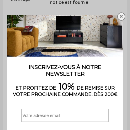
notice est fournie
✖
Matières des
Acier renforcé
connecteurs
Densité du toit
160 g/m²
Diamètre pieds
38 mm
Diamètre des
barres de
38 mm
renforcement
Diamètre des
38 mm
barres de toit
Profondeur
795 cm