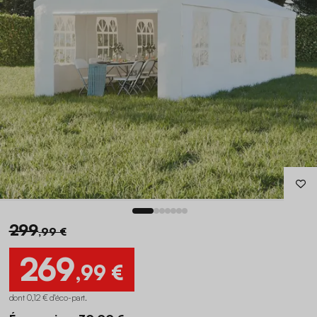
299
,99 €
269
,99 €
dont 0,12 € d'éco-part
.