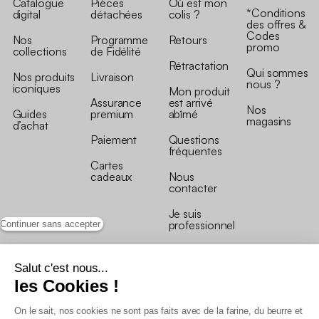
Catalogue
Pièces
Où est mon
*Conditions
digital
détachées
colis ?
des offres &
Codes
Nos
Programme
Retours
promo
collections
de Fidélité
Rétractation
Qui sommes
Nos produits
Livraison
nous ?
iconiques
Mon produit
Assurance
est arrivé
Nos
Guides
premium
abîmé
magasins
d’achat
Paiement
Questions
fréquentes
Cartes
cadeaux
Nous
contacter
Je suis
professionnel
Continuer sans accepter
Salut c'est nous...
les Cookies !
On le sait, nos cookies ne sont pas faits avec de la farine, du beurre et
Conditions générales de vente