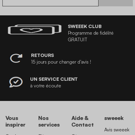
SWEEEK CLUB
Programme de fidélité
GRATUIT
RETOURS
15 jours pour changer d’avis !
UN SERVICE CLIENT
à votre écoute
Vous
Nos
Aide &
sweeek
inspirer
services
Contact
Avis sweeek