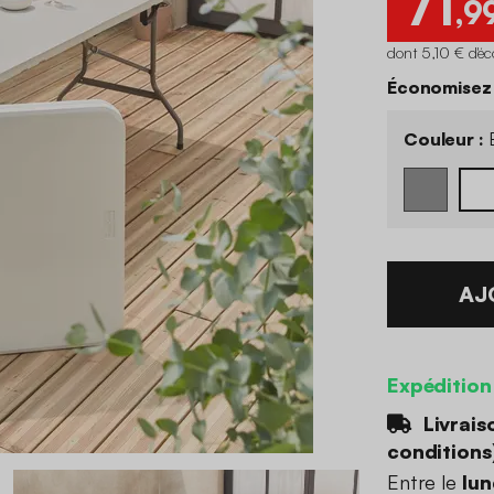
71
,9
dont 5,10 € d'é
Économisez 
Couleur :
B
AJ
Expédition
Livrais
conditions
Entre le
lun