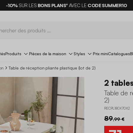
-10%
SUR LES
BONS PLANS*
AVEC LE
CODE SUMMER10
tés
Produits
Pièces de la maison
Styles
Prix mini
Catalogues
B
on
Table de réception pliante plastique (lot de 2)
2 table
Table de r
2)
RECPL180X70X2
89
,99 €