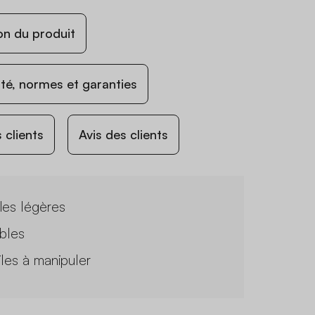
on du produit
ité, normes et garanties
 clients
Avis des clients
les légères
ables
iles à manipuler