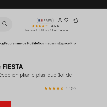
FR/FR
4,1 / 5
Plus de 30 000 avis à l’international
log
Programme de Fidélité
Nos magasins
Espace Pro
s FIESTA
éception pliante plastique (lot de
4.5 (26)