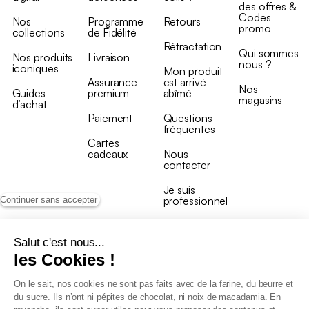
des offres &
Codes
Nos
Programme
Retours
promo
collections
de Fidélité
Rétractation
Qui sommes
Nos produits
Livraison
nous ?
iconiques
Mon produit
Assurance
est arrivé
Nos
Guides
premium
abîmé
magasins
d’achat
Paiement
Questions
fréquentes
Cartes
cadeaux
Nous
contacter
Je suis
professionnel
Continuer sans accepter
Salut c'est nous...
les Cookies !
On le sait, nos cookies ne sont pas faits avec de la farine, du beurre et
Conditions générales de vente
du sucre. Ils n’ont ni pépites de chocolat, ni noix de macadamia. En
Conditions générales du programme de fidélité