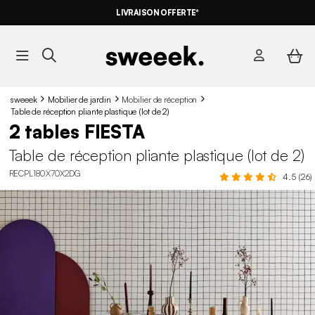
-10%
SUR LES
BONS PLANS*
LIVRAISON OFFERTE*
AVEC LE
CODE SUMMER10
sweeek
Mobilier de jardin
Mobilier de réception
Table de réception pliante plastique (lot de 2)
2 tables FIESTA
Table de réception pliante plastique (lot de 2)
RECPL180X70X2DG
4.5 (26)