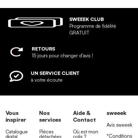
SWEEEK CLUB
Programme de fidélité
GRATUIT
RETOURS
15 jours pour changer d’avis !
UN SERVICE CLIENT
à votre écoute
Vous
Nos
Aide &
sweeek
inspirer
services
Contact
Avis sweeek
Catalogue
Pièces
Où est mon
*Conditions
digital
détachées
colis ?