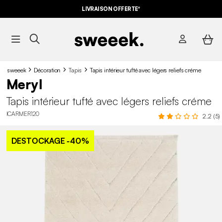
LIVRAISON OFFERTE*
sweeek
Décoration
Tapis
Tapis intérieur tufté avec légers reliefs créme
Meryl
Tapis intérieur tufté avec légers reliefs créme
ICARMER120
2.2 (5)
DESTOCKAGE
-40%