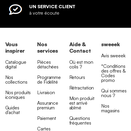
UN SERVICE CLIENT
à votre écoute
Vous
Nos
Aide &
sweeek
inspirer
services
Contact
Avis sweeek
Catalogue
Pièces
Où est mon
*Conditions
digital
détachées
colis ?
des offres &
Codes
Nos
Programme
Retours
promo
collections
de Fidélité
Rétractation
Qui sommes
Nos produits
Livraison
nous ?
iconiques
Mon produit
Assurance
est arrivé
Nos
Guides
premium
abîmé
magasins
d’achat
Paiement
Questions
fréquentes
Cartes