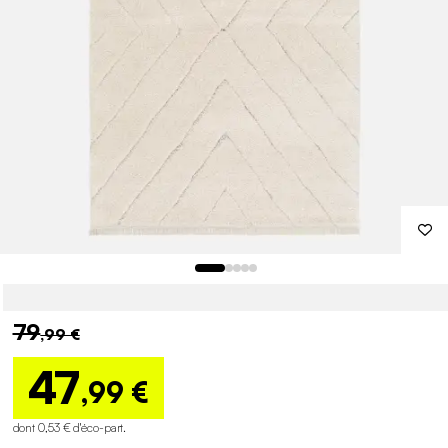
79
,99 €
47
,99 €
dont 0,53 € d'éco-part
.