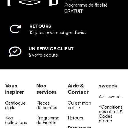
Programme de fidélité
GRATUIT
RETOURS
15 jours pour changer d’avis !
UN SERVICE CLIENT
à votre écoute
Vous
Nos
Aide &
sweeek
inspirer
services
Contact
Avis sweeek
Catalogue
Pièces
Où est mon
*Conditions
digital
détachées
colis ?
des offres &
Codes
Nos
Programme
Retours
promo
collections
de Fidélité
Rétractation