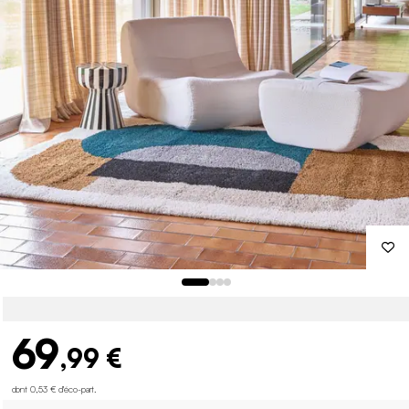
69
,99 €
dont 0,53 € d'éco-part
.