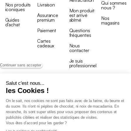
Qui sommes
Nos produits
Livraison
nous ?
iconiques
Mon produit
Assurance
est arrivé
Nos
Guides
premium
abîmé
magasins
d’achat
Paiement
Questions
fréquentes
Cartes
cadeaux
Nous
contacter
Je suis
professionnel
Continuer sans accepter
Salut c'est nous...
les Cookies !
On le sait, nos cookies ne sont pas faits avec de la farine, du beurre et
Conditions générales de vente
du sucre. Ils n’ont ni pépites de chocolat, ni noix de macadamia. En
Conditions générales du programme de fidélité
revanche, ils sont super utiles pour vous proposer des contenus et
Charte de données personnelles
publicités ciblées et réaliser des statistiques de visites.
Conditions générales de vente Pro
Vous êtes d’accord pour les garder ?
Déclaration d’accessibilité