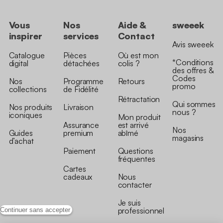
Vous
Nos
Aide &
sweeek
inspirer
services
Contact
Avis sweeek
Catalogue
Pièces
Où est mon
*Conditions
digital
détachées
colis ?
des offres &
Codes
Nos
Programme
Retours
promo
collections
de Fidélité
Rétractation
Qui sommes
Nos produits
Livraison
nous ?
iconiques
Mon produit
Assurance
est arrivé
Nos
Guides
premium
abîmé
magasins
d’achat
Paiement
Questions
fréquentes
Cartes
cadeaux
Nous
contacter
Je suis
professionnel
Continuer sans accepter