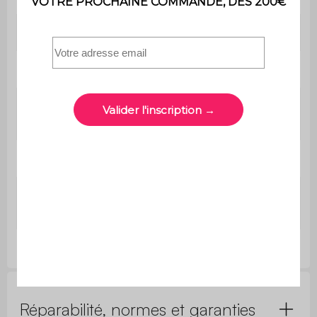
Poids
7 kg
Garantie
2 ans
Usage domestique
Usage
uniquement
Lavable en machine
Non
Compatible
Oui
chauffage au sol
Réparabilité, normes et garanties