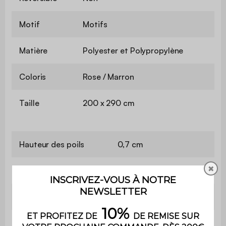
Motif
Motifs
Matière
Polyester et Polypropylène
Coloris
Rose / Marron
Taille
200 x 290 cm
Hauteur des poils
0,7 cm
✖
Modèle
Tissage mécanique
Label
Oeko-Tex Standard 100
Utilisation
Intérieur