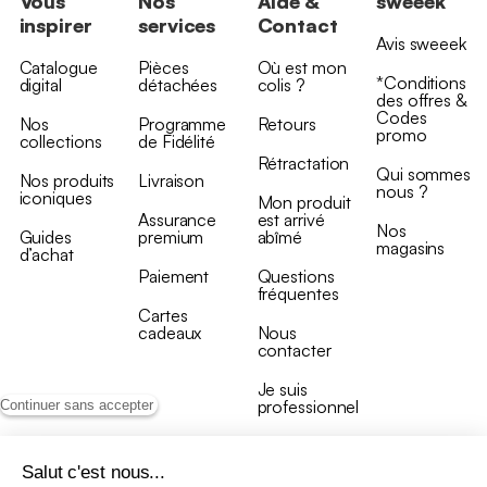
Vous
Nos
Aide &
sweeek
inspirer
services
Contact
Avis sweeek
Catalogue
Pièces
Où est mon
*Conditions
digital
détachées
colis ?
des offres &
Codes
Nos
Programme
Retours
promo
collections
de Fidélité
Rétractation
Qui sommes
Nos produits
Livraison
nous ?
iconiques
Mon produit
Assurance
est arrivé
Nos
Guides
premium
abîmé
magasins
d’achat
Paiement
Questions
fréquentes
Cartes
cadeaux
Nous
contacter
Je suis
professionnel
Continuer sans accepter
Salut c'est nous...