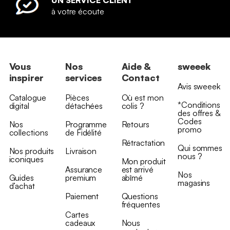
à votre écoute
Vous
Nos
Aide &
sweeek
inspirer
services
Contact
Avis sweeek
Catalogue
Pièces
Où est mon
*Conditions
digital
détachées
colis ?
des offres &
Codes
Nos
Programme
Retours
promo
collections
de Fidélité
Rétractation
Qui sommes
Nos produits
Livraison
nous ?
iconiques
Mon produit
Assurance
est arrivé
Nos
Guides
premium
abîmé
magasins
d’achat
Paiement
Questions
fréquentes
Cartes
cadeaux
Nous