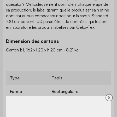
quésako ? Méticuleusement contrôlé à chaque étape de
sa production, le label garanti que le produit est sain et ne
contient aucun composant nocif pour la santé. Standard
100 car ce sont 100 paramètres de contrôles qui testent
en laboratoire les produits labélisés par Oeko-Tex.
Dimension des cartons
Carton 1: L 162 x l 20 x h 20 cm - 8.21 kg
Type
Tapis
Forme
Rectangulaire
✖
Style
Contemporain