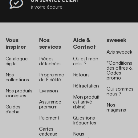
à votre écoute
Vous
Nos
Aide &
sweeek
inspirer
services
Contact
Avis sweeek
Catalogue
Pièces
Où est mon
*Conditions
digital
détachées
colis ?
des offres &
Codes
Nos
Programme
Retours
promo
collections
de Fidélité
Rétractation
Qui sommes
Nos produits
Livraison
nous ?
iconiques
Mon produit
Assurance
est arrivé
Nos
Guides
premium
abîmé
magasins
d’achat
Paiement
Questions
fréquentes
Cartes
cadeaux
Nous