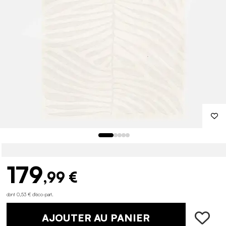
179
,99 €
dont 0,53 € d'éco-part
.
AJOUTER AU PANIER