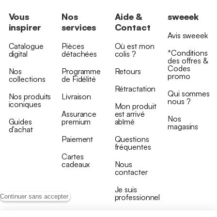
Vous
Nos
Aide &
sweeek
inspirer
services
Contact
Avis sweeek
Catalogue
Pièces
Où est mon
*Conditions
digital
détachées
colis ?
des offres &
Codes
Nos
Programme
Retours
promo
collections
de Fidélité
Rétractation
Qui sommes
Nos produits
Livraison
nous ?
iconiques
Mon produit
Assurance
est arrivé
Nos
Guides
premium
abîmé
magasins
d’achat
Paiement
Questions
fréquentes
Cartes
cadeaux
Nous
contacter
Je suis
professionnel
Continuer sans accepter