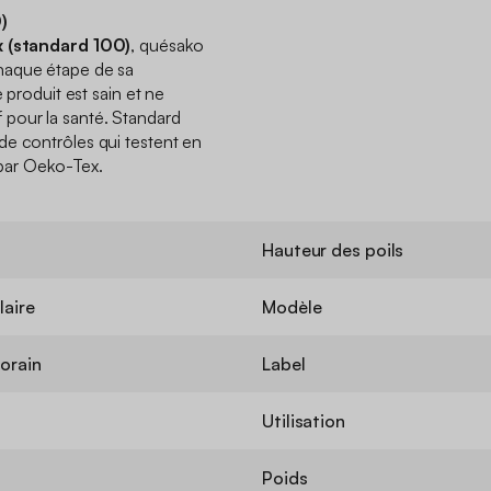
)
 (standard 100)
, quésako
haque étape de sa
e produit est sain et ne
pour la santé. Standard
de contrôles qui testent en
s par Oeko-Tex.
Hauteur des poils
laire
Modèle
orain
Label
Utilisation
Poids