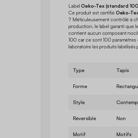
Label
Oeko-Tex (standard 100
Ce produit est certifié
Oeko-Tex
? Méticuleusement contrôlé à c
production, le label garanti que l
contient aucun composant nocif 
100 car ce sont 100 paramètres 
laboratoire les produits labélisé
Type
Tapis
Forme
Rectangu
Style
Contemp
Réversible
Non
Motif
Motifs