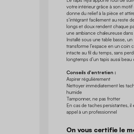
Le tapis Nya apporte tout de suit
votre intérieur grâce à son moti
donne du relief à la pièce et attir
s’intégrant facilement au reste d
longs et doux rendent chaque pa
une ambiance chaleureuse dans
Installé sous une table basse, un 
transforme l’espace en un coin 
intacte au fil du temps, sans perd
longtemps d’un tapis aussi beau 
Conseils d'entretien :
Aspirer régulièrement
Nettoyer immédiatement les tache
humide
Tamponner, ne pas frotter
En cas de taches persistantes, i
appel à un professionnel
On vous certifie le me