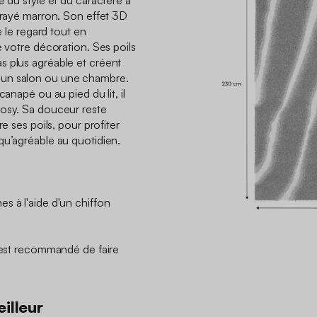
e du style et du caractère à
f rayé marron. Son effet 3D
e le regard tout en
e votre décoration. Ses poils
s plus agréable et créent
 un salon ou une chambre.
canapé ou au pied du lit, il
cosy. Sa douceur reste
re ses poils, pour profiter
qu’agréable au quotidien.
s à l'aide d'un chiffon
l est recommandé de faire
illeur