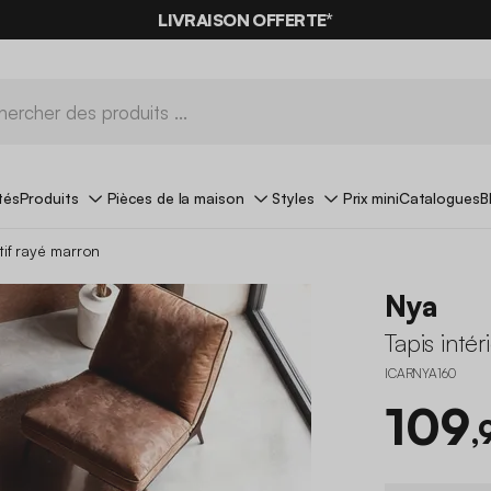
LIVRAISON OFFERTE*
tés
Produits
Pièces de la maison
Styles
Prix mini
Catalogues
B
tif rayé marron
Nya
Tapis inté
ICARNYA160
109
,