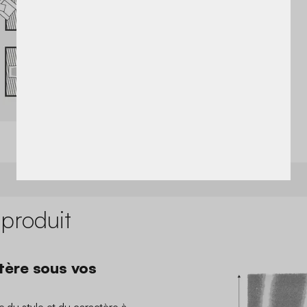
 produit
tère sous vos