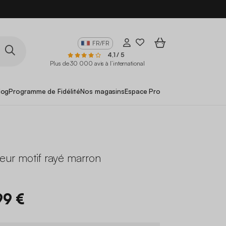
FR/FR
4,1 / 5
Plus de 30 000 avis à l’international
log
Programme de Fidélité
Nos magasins
Espace Pro
rieur motif rayé marron
99 €