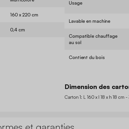
Usage
160 x 220 cm
Lavable en machine
0,4 cm
Compatible chauffage
au sol
Contient du bois
Dimension des carto
Carton 1: L 160 x l 18 x h 18 cm -
ormes et garanties