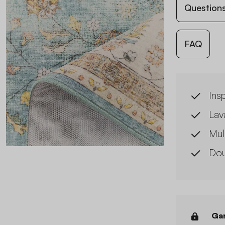
Questions
FAQ
Insp
Lav
Mul
Do
Gar