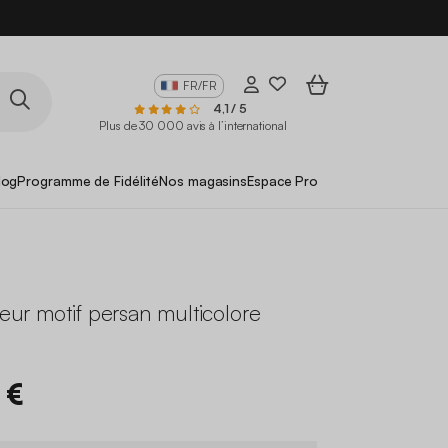
FR/FR
4,1 / 5
Plus de 30 000 avis à l’international
log
Programme de Fidélité
Nos magasins
Espace Pro
rieur motif persan multicolore
 €