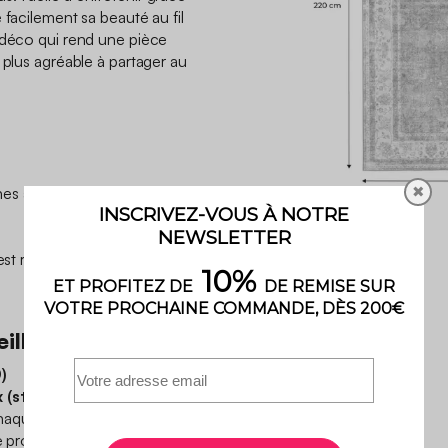
 facilement sa beauté au fil
 déco qui rend une pièce
 plus agréable à partager au
✖
s à l'aide d'un chiffon
l est recommandé de faire
illeur
)
 (standard 100)
, quésako
haque étape de sa
e produit est sain et ne