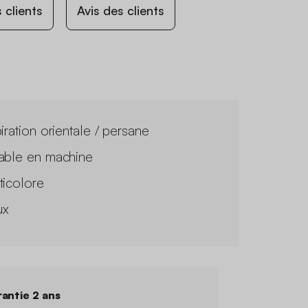
 clients
Avis des clients
iration orientale / persane
able en machine
ticolore
ux
antie 2 ans