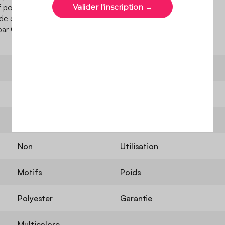
pour la santé. Standard
de contrôles qui testent en
s par Oeko-Tex.
Tapis
Modèle
Rectangulaire
Label
Vintage
Densité
Non
Utilisation
Motifs
Poids
Polyester
Garantie
Multicolore