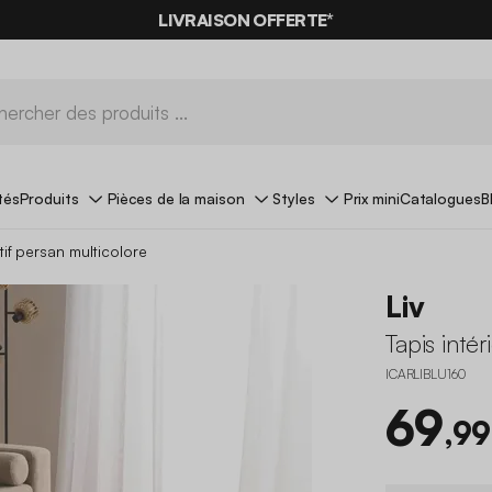
LIVRAISON OFFERTE*
tés
Produits
Pièces de la maison
Styles
Prix mini
Catalogues
B
tif persan multicolore
Liv
Tapis inté
ICARLIBLU160
69
,99