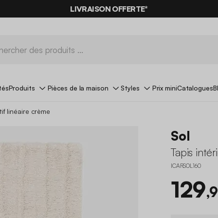
LIVRAISON OFFERTE*
tés
Produits
Pièces de la maison
Styles
Prix mini
Catalogues
B
tif linéaire crème
Sol
Tapis intér
ICARSOL160
129
,