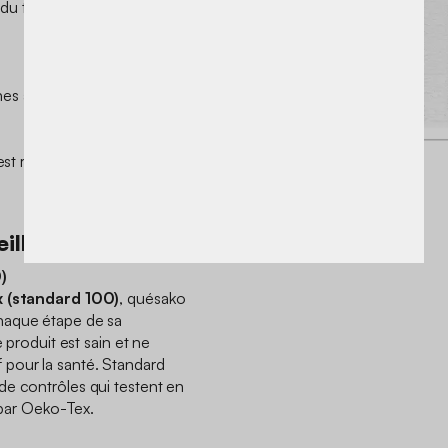
r du temps.
s à l'aide d'un chiffon
l est recommandé de faire
illeur
)
 (standard 100)
, quésako
haque étape de sa
e produit est sain et ne
pour la santé. Standard
de contrôles qui testent en
s par Oeko-Tex.