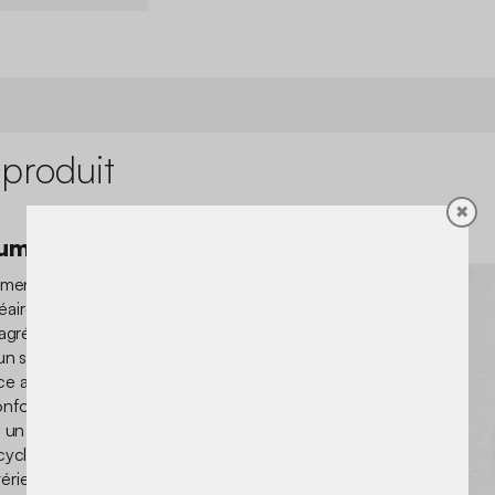
 produit
✖
lumineuse
nément l’atmosphère avec sa
éaire en relief qui apporte
gréable sous les pieds, il
 un salon cosy ou dans une
 apaisante. Ses longs poils
nfort au quotidien, tandis
e un bel aspect sans perdre
cyclé, il combine douceur,
ntérieur accueillant dans