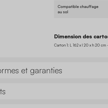
Compatible chauffage
au sol
Dimension des carto
Carton 1: L 162 x l 20 x h 20 cm 
ormes et garanties
ts