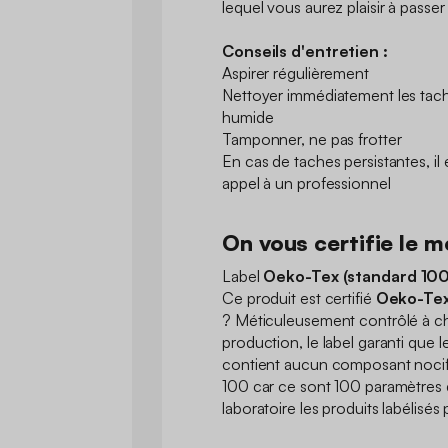
lequel vous aurez plaisir à passe
Conseils d'entretien :
Aspirer régulièrement
Nettoyer immédiatement les tache
humide
Tamponner, ne pas frotter
En cas de taches persistantes, i
appel à un professionnel
On vous certifie le me
Label
Oeko-Tex (standard 100
Ce produit est certifié
Oeko-Tex
? Méticuleusement contrôlé à c
production, le label garanti que l
contient aucun composant nocif 
100 car ce sont 100 paramètres 
laboratoire les produits labélisé