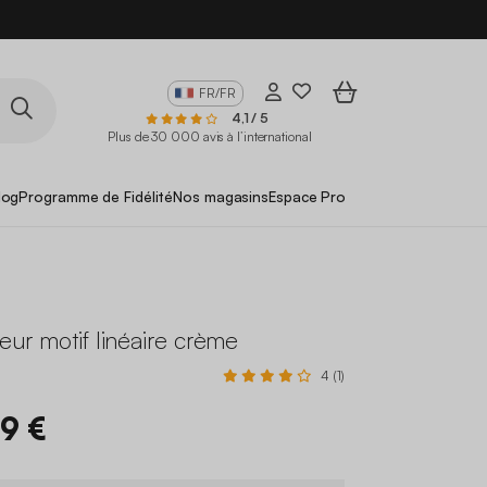
FR/FR
4,1 / 5
Plus de 30 000 avis à l’international
log
Programme de Fidélité
Nos magasins
Espace Pro
ieur motif linéaire crème
4 (1)
99 €