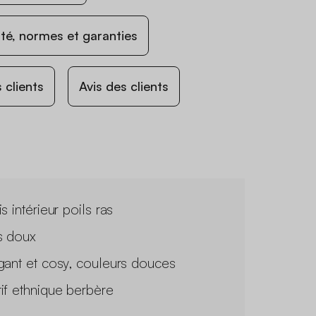
ité, normes et garanties
 clients
Avis des clients
s intérieur poils ras
s doux
gant et cosy, couleurs douces
if ethnique berbère