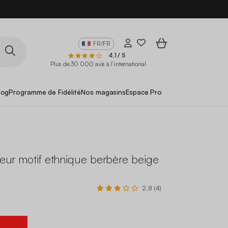
FR/FR
4,1 / 5
Plus de 30 000 avis à l’international
log
Programme de Fidélité
Nos magasins
Espace Pro
rieur motif ethnique berbère beige
2.8 (4)