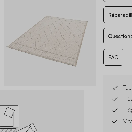
Réparabil
Questions
FAQ
Tapi
Trè
Elé
Mot