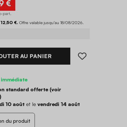
9 €
o-part
.
12,50 €.
Offre valable jusqu’au 18/08/2026.
OUTER AU PANIER
 immédiate
on standard offerte (
voir
)
di 10 août
et le
vendredi 14 août
on du produit