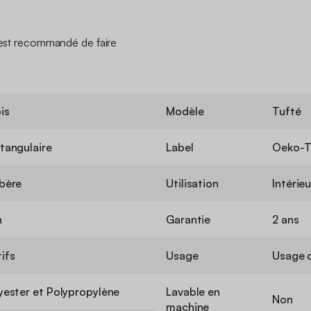
l est recommandé de faire
is
Modèle
Tufté
tangulaire
Label
Oeko-T
bère
Utilisation
Intérieu
n
Garantie
2 ans
ifs
Usage
Usage 
yester et Polypropylène
Lavable en
Non
machine