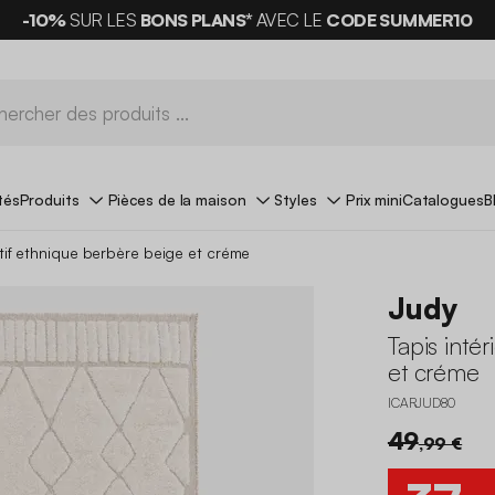
-10%
SUR LES
BONS PLANS*
AVEC LE
CODE SUMMER10
tés
Produits
Pièces de la maison
Styles
Prix mini
Catalogues
B
otif ethnique berbère beige et créme
Judy
Tapis inté
et créme
ICARJUD80
49
,99 €