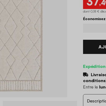
37
,4
dont 0,18 € d'éc
Économisez 
AJ
Expédition
Livrais
conditions
Entre le
lun
Descripti