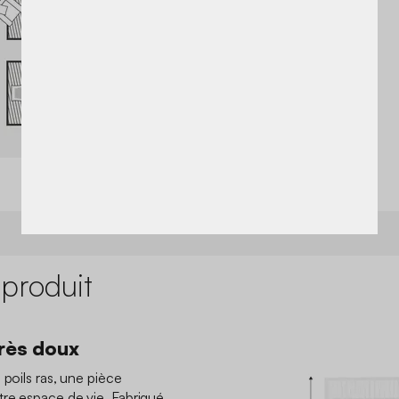
 produit
très doux
 poils ras, une pièce
tre espace de vie. Fabriqué