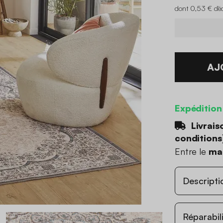
dont 0,53 € d'é
AJ
Expédition
Livrais
conditions
Entre le
mar
Descripti
Réparabil