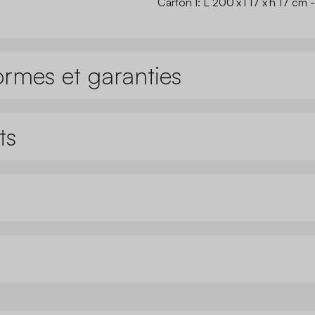
Carton 1: L 200 x l 17 x h 17 cm -
ormes et garanties
ts