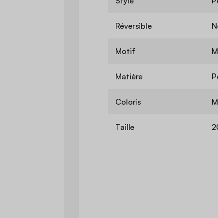
Style
P
Réversible
N
Motif
M
Matière
P
Coloris
M
Taille
2