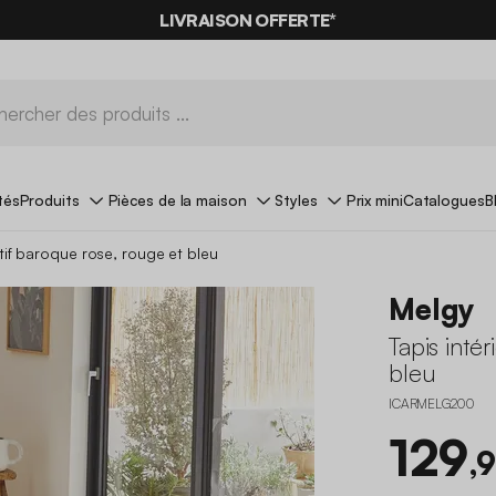
LIVRAISON OFFERTE*
tés
Produits
Pièces de la maison
Styles
Prix mini
Catalogues
B
otif baroque rose, rouge et bleu
Melgy
Tapis inté
bleu
ICARMELG200
129
,