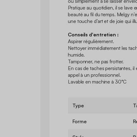
ou simplement à se laisser enve
Pratique au quotidien, il se lave
beauté au fil du temps. Melgy n’es
une touche d’art et de joie qui i
Conseils d'entretien :
Aspirer régulièrement.
Nettoyer immédiatement les tache
humide.
Tamponner, ne pas frotter.
En cas de taches persistantes, i
appel à un professionnel.
Lavable en machine à 30°C
Type
T
Forme
R