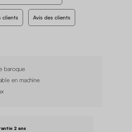
 clients
Avis des clients
le baroque
able en machine
ux
antie 2 ans