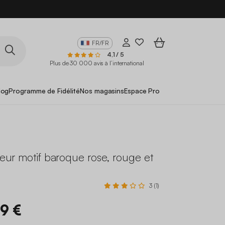
FR/FR
4,1 / 5
Plus de 30 000 avis à l’international
log
Programme de Fidélité
Nos magasins
Espace Pro
rieur motif baroque rose, rouge et
3 (1)
99 €