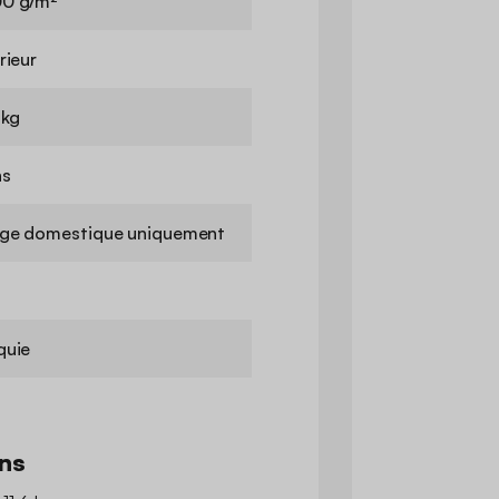
0 g/m²
rieur
 kg
ns
ge domestique uniquement
quie
ns