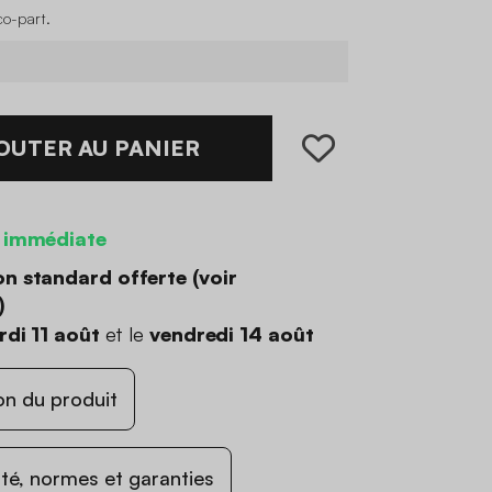
co-part
.
OUTER AU PANIER
 immédiate
on standard offerte (
voir
)
di 11 août
et le
vendredi 14 août
on du produit
ité, normes et garanties