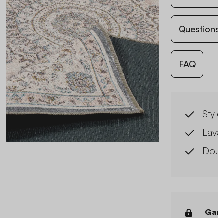
Questions
FAQ
Sty
Lav
Do
Gar