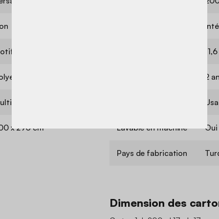
ersan
Densité
200
on
Utilisation
Inté
otifs
Poids
11,6
olyester
Garantie
2 a
ulticolore
Usage
Usa
00 x 290 cm
Lavable en machine
Oui
Pays de fabrication
Tur
Dimension des carto