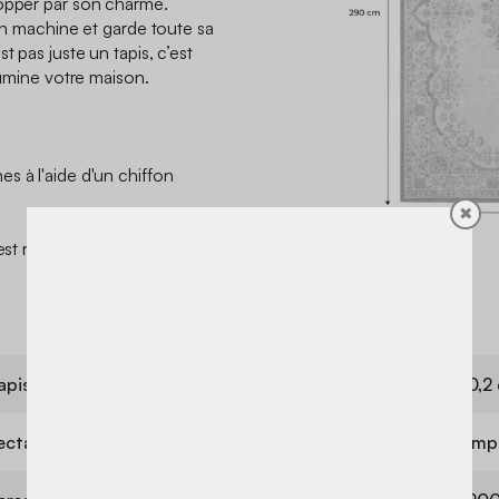
lopper par son charme.
 en machine et garde toute sa
t pas juste un tapis, c’est
llumine votre maison.
s à l'aide d'un chiffon
✖
l est recommandé de faire
apis
Hauteur des poils
0,2
ectangulaire
Modèle
Imp