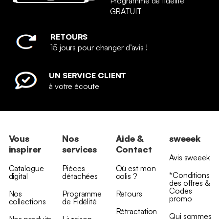
Programme de fidélité
GRATUIT
RETOURS
15 jours pour changer d’avis !
UN SERVICE CLIENT
à votre écoute
Vous
Nos
Aide &
sweeek
inspirer
services
Contact
Avis sweeek
Catalogue
Pièces
Où est mon
*Conditions
digital
détachées
colis ?
des offres &
Codes
Nos
Programme
Retours
promo
collections
de Fidélité
Rétractation
Qui sommes