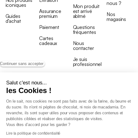
Nos produits
Livraison
nous ?
iconiques
Mon produit
Assurance
est arrivé
Nos
Guides
premium
abîmé
magasins
d’achat
Paiement
Questions
fréquentes
Cartes
cadeaux
Nous
contacter
Je suis
professionnel
Continuer sans accepter
Salut c'est nous...
les Cookies !
On le sait, nos cookies ne sont pas faits avec de la farine, du beurre et
Conditions générales de vente
du sucre. Ils n’ont ni pépites de chocolat, ni noix de macadamia. En
Conditions générales du programme de fidélité
revanche, ils sont super utiles pour vous proposer des contenus et
Charte de données personnelles
publicités ciblées et réaliser des statistiques de visites.
Conditions générales de vente Pro
Vous êtes d’accord pour les garder ?
Déclaration d’accessibilité
Lire la politique de confidentialité