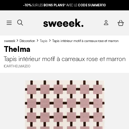
-10%
SUR LES
BONS PLANS*
AVEC LE
CODE SUMMER10
sweeek
Décoration
Tapis
Tapis intérieur motif à carreaux rose et marron
Thelma
Tapis intérieur motif à carreaux rose et marron
ICARTHELMA200